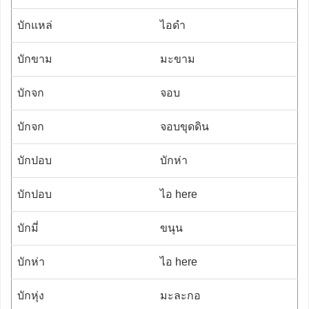
บักแหล่
ไอดำ
บักขาม
มะขาม
บักจก
จอบ
บักจก
จอบขุดดิน
บักปอบ
บักห่า
บักปอบ
ไอ here
บักมี่
ขนุน
บักห่า
ไอ here
บักหุ่ง
มะละกอ