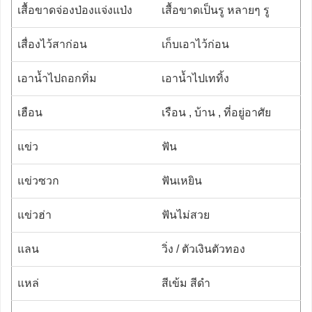
เสื้อขาดจ่องป่องแจ่งแป่ง
เสื้อขาดเป็นรู หลายๆ รู
เสื่องไว้สาก่อน
เก็บเอาไว้ก่อน
เอาน้ำไปถอกทิ่ม
เอาน้ำไปเททิ้ง
เฮือน
เรือน , บ้าน , ที่อยู่อาศัย
แข่ว
ฟัน
แข่วซวก
ฟันเหยิน
แข่วฮ่า
ฟันไม่สวย
แลน
วิ่ง / ตัวเงินตัวทอง
แหล่
สีเข้ม สีดำ