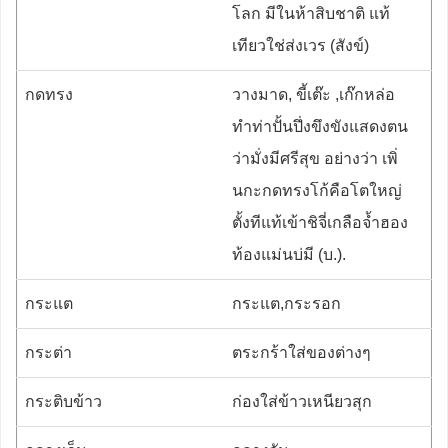
โลก มีในห้าสิบชาติ แท้
เทียวใช่ส่งเวร (สังข์)
กดทรง
วางมาด, ขี้เต๊ะ ,เก๊กหล่อ
ทำท่าปั้นปึ่งขึงขังแสดงตน
ว่ามั่งมีศรีสุข อย่างว่า เพิ่
นกะกดทรงโก้คือโตใหญ่
ตั้งทีแท้เข้าชิจี่เกลือจ้ำฮอง
ท้องแม่นบ่มี (บ.).
กระแต
กระแต,กระรอก
กระต่า
ตระกร้าใส่ของต่างๆ
กระติบข้าว
ก่องใส่ข้าวเหนียวสุก