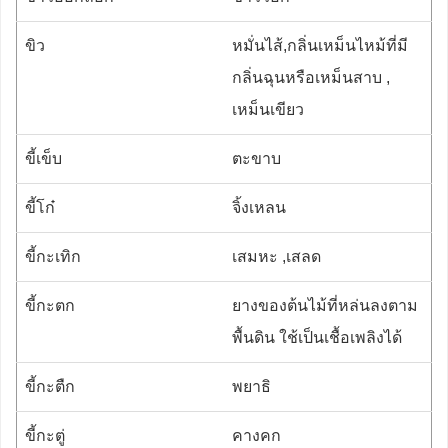
ขิว
หมั่นไส้,กลิ่นเหม็นไหม้ที่มี
กลิ่นฉุนหรือเหม็นสาบ ,
เหม็นเขียว
ขี้เข็บ
ตะขาบ
ขี้โก๋
จิ้งเหลน
ขี้กะเทิก
เสมหะ ,เสลด
ขี้กะตก
ยางของต้นไม้ที่หล่นลงตาม
พื้นดิน ใช้เป็นเชื้อเพลิงได้
ขี้กะตืก
พยาธิ
ขี้กะตู่
คางคก