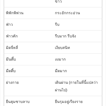
ข้าว
พิพักพิพ่วน
กระอักกระอ่วน
ฟ่าว
รีบ
ฟ่าวคัก
รีบมาก รีบจัง
มิดจี่หลี่
เงียบสนิท
มึนตึ้บ
งงมาก
มืดตึ้บ
มืดมาก
ย่างกาย
เดินผ่าน (กายในที่นี้แปลว่า
ผ่านไป)
ยืนฮุมซาบลาบ
ยืนรุมอยู่เรียงราย