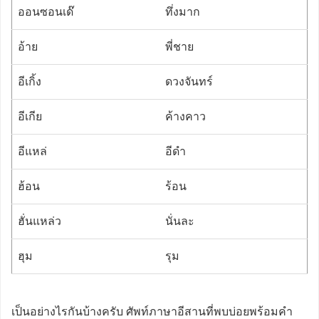
ออนซอนเด๊
ทึ่งมาก
อ้าย
พี่ชาย
อีเกิ้ง
ดวงจันทร์
อีเกีย
ค้างคาว
อีแหล่
อีดำ
ฮ้อน
ร้อน
ฮั่นแหล่ว
นั่นละ
ฮุม
รุม
เป็นอย่างไรกันบ้างครับ ศัพท์ภาษาอีสานที่พบบ่อยพร้อมคำ