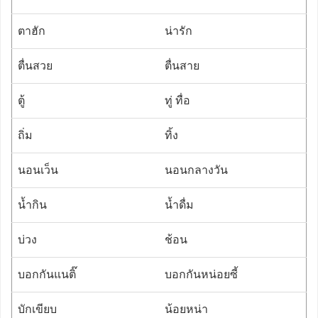
ตาฮัก
น่ารัก
ตื่นสวย
ตื่นสาย
ตู้
ทู่ ทื่อ
ถิ่ม
ทิ้ง
นอนเว็น
นอนกลางวัน
น้ำกิน
น้ำดื่ม
บ่วง
ช้อน
บอกกันแนติ๊
บอกกันหน่อยซี้
บักเขียบ
น้อยหน่า