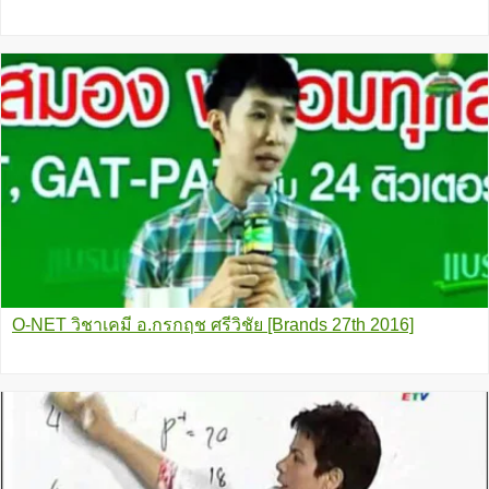
O-NET วิชาเคมี อ.กรกฤช ศรีวิชัย [Brands 27th 2016]