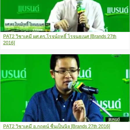
PAT2 วิชาเคมี ผศ.ดร.โรจน์ฤทธิ์ โรจนธเนศ [Brands 27th
2016]
PAT2 วิชาเคมี อ.กฤตน์ ชื่นเป็นนิจ [Brands 27th 2016]