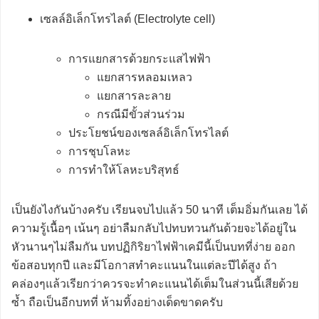
เซลล์อิเล็กโทรไลต์ (Electrolyte cell)
การแยกสารด้วยกระแสไฟฟ้า
แยกสารหลอมเหลว
แยกสารละลาย
กรณีมีขั้วส่วนร่วม
ประโยชน์ของเซลล์อิเล็กโทรไลต์
การชุบโลหะ
การทำให้โลหะบริสุทธ์
เป็นยังไงกันบ้างครับ เรียนจบไปแล้ว 50 นาที เต็มอิ่มกันเลย ได้
ความรู้เนื้อๆ เน้นๆ อย่าลืมกลับไปทบทวนกันด้วยจะได้อยู่ใน
หัวนานๆไม่ลืมกัน บทปฏิกิริยาไฟฟ้าเคมีนี้เป็นบทที่ง่าย ออก
ข้อสอบทุกปี และมีโอกาสทำคะแนนในแต่ละปีได้สูง ถ้า
คล่องๆแล้วเรียกว่าควรจะทำคะแนนได้เต็มในส่วนนี้เสียด้วย
ซ้ำ ถือเป็นอีกบทที่ ห้ามทิ้งอย่างเด็ดขาดครับ