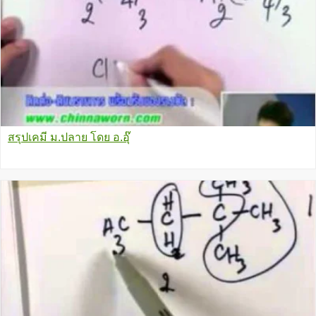
สรุปเคมี ม.ปลาย โดย อ.อุ๊