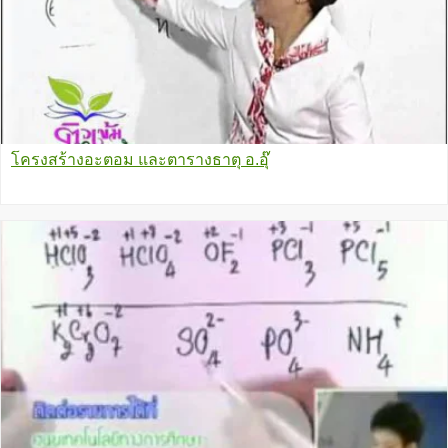
โครงสร้างอะตอม และตารางธาตุ อ.อุ๊