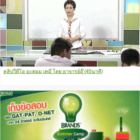
คลิปวีดีโอ อะตอม เคมี โดย อาจารย์อุ๊ (45นาที)