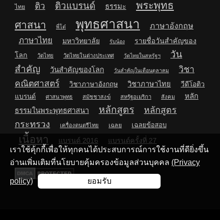
พระพุทธ
ติวแบรนด์
ติว
ธรรมะ
ไทย
พุทธศาสนา
ศาสนา
ภาษาอังกฤษ
พี่โต๋
ภาษาไทย
มหาวิทยาลัย
รายชื่อวันสำคัญของ
รับน้อง
วัน
โลก
วัดไทย
วัดไทยในต่างประเทศ
วัดไทยในสหรัฐฯ
สำคัญ
วิชา
วันสำคัญของโลก
วันสำคัญในเดือนตุลาคม
คณิตศาสตร์
วิชาภาษาไทย
วิชาภาษาอังกฤษ
วีดีโอติว
หลัก
แบรนด์
ศาสนาพุทธ
สมัชชาสงฆ์
สหรัฐอเมริกา
สังคม
หลักสูตร
หลักสูตร
ธรรมในพระพุทธศาสนา
กระทรวง
เฉลยข้อสอบ
เฉลย
เครื่องดนตรีไทย
เนื้อหา
แบรนด์ 2016
แบรนด์ครั้งที่ 27
เราใช้คุ้กกี้เพื่อให้ทุกคนได้ประสบการณ์การใช้งานที่ดียิ่งขึ้น
อ่านเพิ่มเติมที่นโยบายคุ้มครองข้อมูลส่วนบุคคล
(Privacy
policy)
ยอมรับ