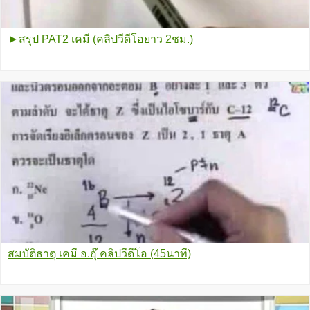
►สรุป PAT2 เคมี (คลิปวีดีโอยาว 2ชม.)
สมบัติธาตุ เคมี อ.อุ๊ คลิปวีดีโอ (45นาที)