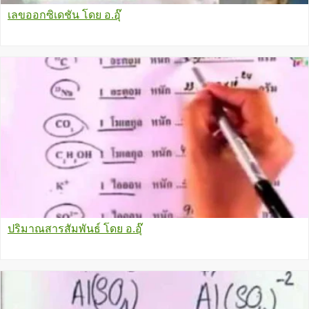
เลขออกซิเดชัน โดย อ.อุ๊
ปริมาณสารสัมพันธ์ โดย อ.อุ๊