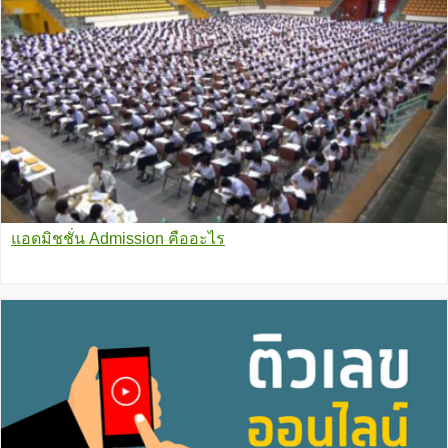
แอดมิชชั่น Admission คืออะไร