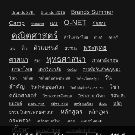
Brands Summer
Brands 27th
Brands 2016
O-NET
Camp
ข้อสอบ
GAT
dektalent
คณิตศาสตร์
คำในภาษาไทย
ดนตรี
ดนตรี
พระพุทธ
ติวแบรนด์
ติว
ธรรมะ
ไทย
พุทธศาสนา
ศาสนา
ภาษาอังกฤษ
พี่โต๋
ภาษาไทย
มหาวิทยาลัย
รายชื่อวันสำคัญของ
รับน้อง
วัน
โลก
วัดไทย
วัดไทยในต่างประเทศ
วัดไทยในสหรัฐฯ
สำคัญ
วิชา
วันสำคัญของโลก
วันสำคัญในเดือนตุลาคม
คณิตศาสตร์
วิชาภาษาไทย
วิชาภาษาอังกฤษ
วีดีโอติว
หลัก
แบรนด์
ศาสนาพุทธ
สมัชชาสงฆ์
สหรัฐอเมริกา
สังคม
หลักสูตร
หลักสูตร
ธรรมในพระพุทธศาสนา
กระทรวง
เฉลยข้อสอบ
เฉลย
เครื่องดนตรีไทย
เนื้อหา
แบรนด์ 2016
แบรนด์ครั้งที่ 27