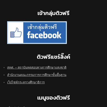
Footer
เข้ากลุ่มติวฟรี
ติวฟรีแชร์ลิ๊งค์
สทศ. – สถาบันทดสอบทางการศึกษาแห่งชาติ
สำนักงานคณะกรรมการการศึกษาขั้นพื้นฐาน
เว็ปไซท์กระทรวงศึกษาธิการ
เมนูของติวฟรี