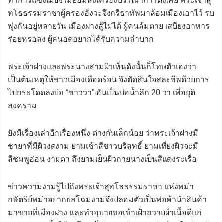
ทำการแข็งเมืองไม่ยอมส่งเครื่องบรรณาการดั่งเคย พระเจ้าสุ
ทโธธรรมราชาผู้ครองอังวะจึงกรีธาทัพมาล้อมเมืองเอาไว้ รบ
พุ่งกันอยู่หลายวัน เมืองฝางสู้ไม่ได้ ผู้คนล้มตาย เสบียงอาหาร
ร่อยหรอลง ผู้คนอดอยากได้รับความลำบาก
พระเจ้าฝางและพระนางสามผิวเห็นดังนั้นก็โทษตัวเองว่า
เป็นต้นเหตุให้ชาวเมืองเดือดร้อน จึงตัดสินใจสละชีพด้วยการ
ไปกระโดดลงบ่อ “ซาววา” อันเป็นบ่อน้ำลึก 20 วา เพื่อยุติ
สงคราม
ยังมีเรื่องเล่าอีกเรื่องหนึ่ง ต่างกันเล็กน้อย ว่าพระเจ้าฝางมี
ชายาที่มีผิวงดงาม ยามเช้าสีขาวบริสุทธิ์ ยามเที่ยงผิวจะมี
สีชมพูอ่อน งามตา ถึงยามเย็นผิวกายนางเป็นสีแดงระเรื่อ
ข่าวความงามรู้ไปถึงพระเจ้าสุทโธธรรมราชา แห่งพม่า
กษัตริย์พม่าอยากยลโฉมงามจึงปลอมตัวเป็นพ่อค้านำสินค้า
มาขายที่เมืองฝาง และทำอุบายขอเข้าเฝ้าถวายผ้าเนื้อดีแก่