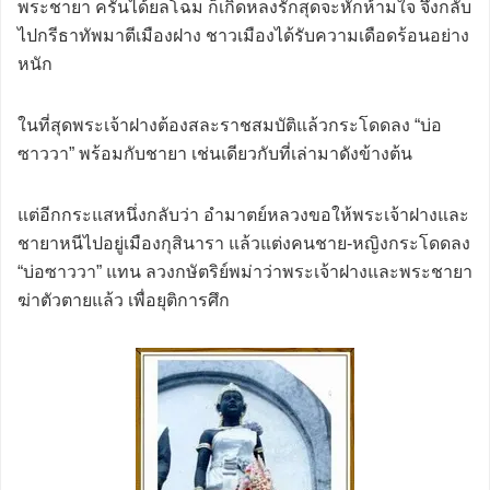
พระชายา ครั้นได้ยลโฉม ก็เกิดหลงรักสุดจะหักห้ามใจ จึงกลับ
ไปกรีธาทัพมาตีเมืองฝาง ชาวเมืองได้รับความเดือดร้อนอย่าง
หนัก
ในที่สุดพระเจ้าฝางต้องสละราชสมบัติแล้วกระโดดลง “บ่อ
ซาววา” พร้อมกับชายา เช่นเดียวกับที่เล่ามาดังข้างต้น
แต่อีกกระแสหนึ่งกลับว่า อำมาตย์หลวงขอให้พระเจ้าฝางและ
ชายาหนีไปอยู่เมืองกุสินารา แล้วแต่งคนชาย-หญิงกระโดดลง
“บ่อซาววา” แทน ลวงกษัตริย์พม่าว่าพระเจ้าฝางและพระชายา
ฆ่าตัวตายแล้ว เพื่อยุติการศึก