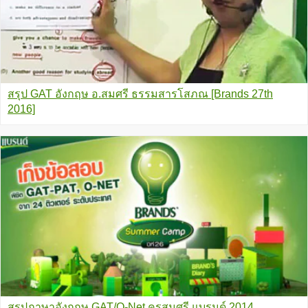
สรุป GAT อังกฤษ อ.สมศรี ธรรมสารโสภณ [Brands 27th
2016]
สรุปภาษาอังกฤษ GAT/O-Net ครูสมศรี แบรนด์ 2014