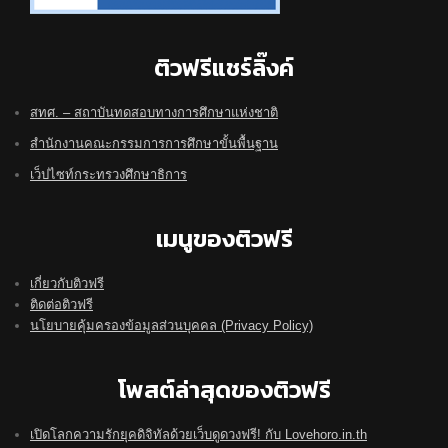
ติวฟรีแชร์ลิ๊งค์
สทศ. – สถาบันทดสอบทางการศึกษาแห่งชาติ
สำนักงานคณะกรรมการการศึกษาขั้นพื้นฐาน
เว็ปไซท์กระทรวงศึกษาธิการ
เมนูของติวฟรี
เกี่ยวกับติวฟรี
ติดต่อติวฟรี
นโยบายคุ้มครองข้อมูลส่วนบุคคล (Privacy Policy)
โพสต์ล่าสุดของติวฟรี
เปิดโลกความรักยุคดิจิทัลด้วยเว็บดูดวงฟรี! กับ Lovehoro.in.th