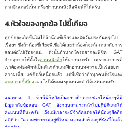
ตามอินเตอร์เน็ท หรือข่าวบนหนังสือพิมพ์ก็ได้ครับ
4.หัวใจของทุกข้อ ไม่ขี้เกียจ
ทุกข้อจะเกิดขึ้นไม่ได้ถ้าน้องขี้เกียจและผัดวันประกันพรุ่งไป
เรื่อยๆ ซึ่งถ้าน้องขี้เกียจพี่เชื่อได้เลยว่าน้องก็จะล้มเหลวกับการ
สอบต่อไปเรื่อยๆแน่ ดังนั้นถ้าหากใครอยากจะพิชิต GAT
อังกฤษขอให้ตั้งใจ
อ่านหนังสือ
ให้มากนะครับ เพราะว่าการที่
เราต้องท่องศัพท์เป็นพันๆคำและฝึกอ่านบทความเป็นร้อยบท
ความเนี่ย แค่คิดก็เหนื่อยแล้ว แต่พี่เชื่อว่าถ้าทุกคนตั้งใจและ
ลบความขี้เกียจ
ออกไปได้หมด ทุกคนจะทำได้แน่นอนครับ
แนวทาง 4 ข้อนี้พี่ก็หวังเป็นอย่างยิ่งว่าจะช่วยให้น้องๆที่มี
ปัญหากับข้อสอบ GAT อังกฤษสามารถนำไปปฏิบัติและได้
คะแนนที่ดีนะครับ ถึงแม้เวลาจะมีจำกัดแต่ขอให้น้องๆยึดถือ
คติที่ว่า “ความพยายามอยู่ที่ไหน ความสำเร็จอยู่ที่นั่น”ไว้แล้ว