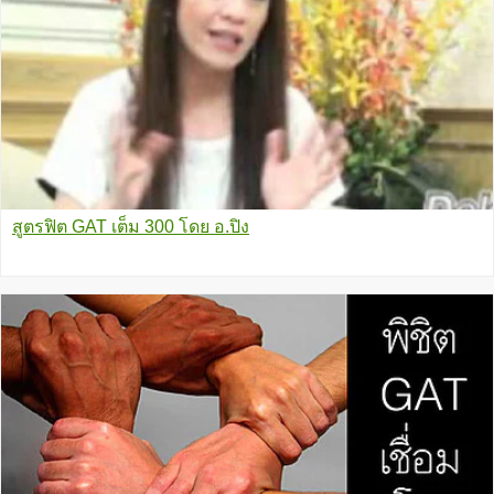
สูตรฟิต GAT เต็ม 300 โดย อ.ปิง