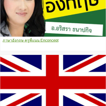
ภาษาอังกฤษ ครูพี่แนน Enconcept