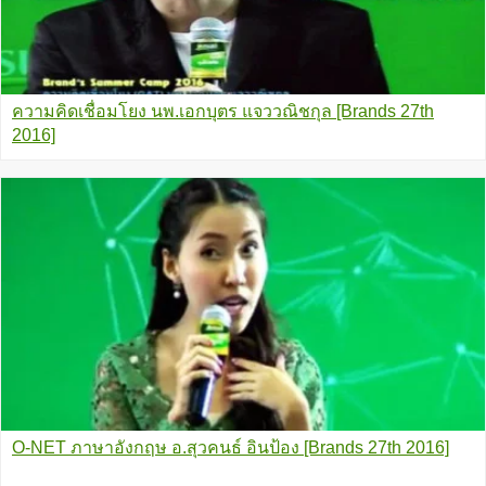
ความคิดเชื่อมโยง นพ.เอกบุตร แจววณิชกุล [Brands 27th
2016]
O-NET ภาษาอังกฤษ อ.สุวคนธ์ อินป้อง [Brands 27th 2016]