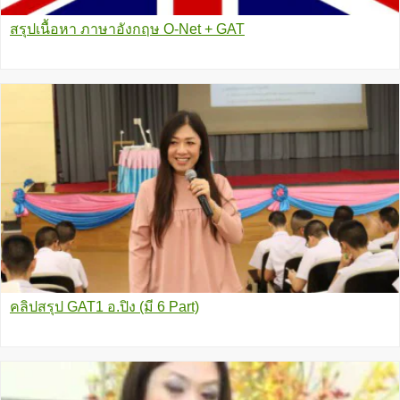
สรุปเนื้อหา ภาษาอังกฤษ O-Net + GAT
คลิปสรุป GAT1 อ.ปิง (มี 6 Part)