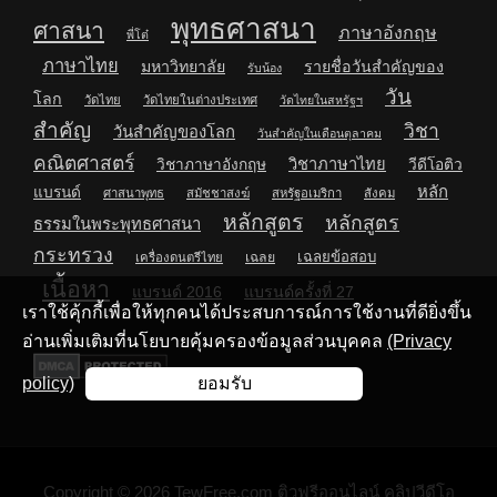
พุทธศาสนา
ศาสนา
ภาษาอังกฤษ
พี่โต๋
ภาษาไทย
มหาวิทยาลัย
รายชื่อวันสำคัญของ
รับน้อง
วัน
โลก
วัดไทย
วัดไทยในต่างประเทศ
วัดไทยในสหรัฐฯ
สำคัญ
วิชา
วันสำคัญของโลก
วันสำคัญในเดือนตุลาคม
คณิตศาสตร์
วิชาภาษาไทย
วิชาภาษาอังกฤษ
วีดีโอติว
หลัก
แบรนด์
ศาสนาพุทธ
สมัชชาสงฆ์
สหรัฐอเมริกา
สังคม
หลักสูตร
หลักสูตร
ธรรมในพระพุทธศาสนา
กระทรวง
เฉลยข้อสอบ
เฉลย
เครื่องดนตรีไทย
เนื้อหา
แบรนด์ 2016
แบรนด์ครั้งที่ 27
เราใช้คุ้กกี้เพื่อให้ทุกคนได้ประสบการณ์การใช้งานที่ดียิ่งขึ้น
อ่านเพิ่มเติมที่นโยบายคุ้มครองข้อมูลส่วนบุคคล
(Privacy
policy)
ยอมรับ
Copyright © 2026
TewFree.com ติวฟรีออนไลน์ คลิปวีดีโอ