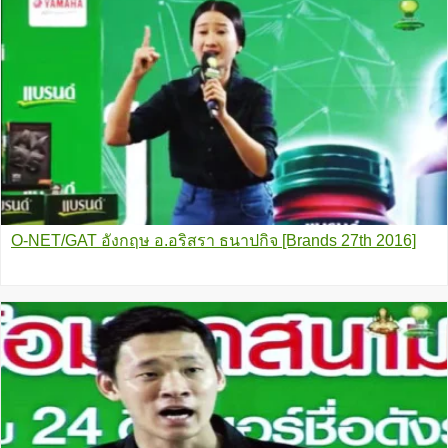
O-NET/GAT อังกฤษ อ.อริสรา ธนาปกิจ [Brands 27th 2016]