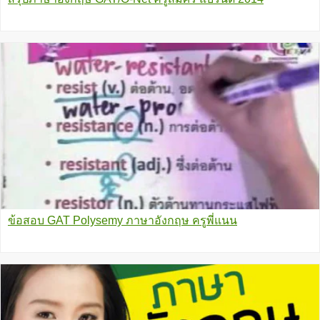
ข้อสอบ GAT Polysemy ภาษาอังกฤษ ครูพี่แนน