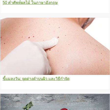
50 คำศัพท์ผลไม้ ในภาษาอังกฤษ
ขี้แมลงวัน: จุดด่างดำบนผิว และวิธีกำจัด