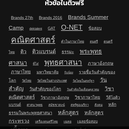
หัวข้อในติวฟรี
Brands Summer
Brands 27th
Brands 2016
O-NET
Camp
ข้อสอบ
GAT
dektalent
คณิตศาสตร์
คำในภาษาไทย
ดนตรี
ดนตรี
พระพุทธ
ติวแบรนด์
ติว
ธรรมะ
ไทย
พุทธศาสนา
ศาสนา
ภาษาอังกฤษ
พี่โต๋
ภาษาไทย
มหาวิทยาลัย
รายชื่อวันสำคัญของ
รับน้อง
วัน
โลก
วัดไทย
วัดไทยในต่างประเทศ
วัดไทยในสหรัฐฯ
สำคัญ
วิชา
วันสำคัญของโลก
วันสำคัญในเดือนตุลาคม
คณิตศาสตร์
วิชาภาษาไทย
วิชาภาษาอังกฤษ
วีดีโอติว
หลัก
แบรนด์
ศาสนาพุทธ
สมัชชาสงฆ์
สหรัฐอเมริกา
สังคม
หลักสูตร
หลักสูตร
ธรรมในพระพุทธศาสนา
กระทรวง
เฉลยข้อสอบ
เฉลย
เครื่องดนตรีไทย