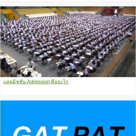
แอดมิชชั่น Admission คืออะไร