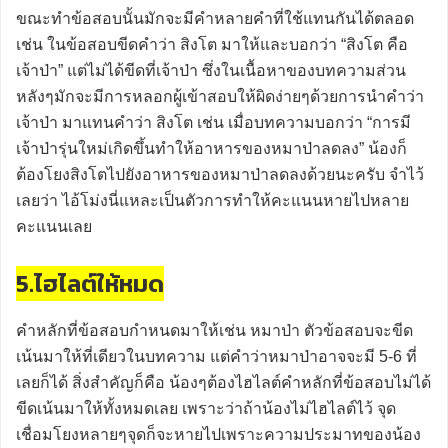
ขณะทำข้อสอบนั้นมักจะมีคำหลายคำที่ใช้แทนกันได้ตลอด
เช่น ในข้อสอบขีดคำว่า สิงโต มาให้และบอกว่า “สิงโต คือ
เจ้าป่า” แต่ไม่ได้ขีดที่เจ้าป่า ซึ่งในเนื้อหาของบทความส่วน
หลังๆมักจะมีการหลอกผู้เข้าสอบให้ผิดง่ายๆด้วยการนำคำว่า
เจ้าป่า มาแทนคำว่า สิงโต เช่น เมื่อบทความบอกว่า “การมี
เจ้าป่ารุ่นใหม่เกิดขึ้นทำให้อาหารของหมาป่าลดลง” น้องก็
ต้องโยงสิงโตไปยังอาหารของหมาป่าลดลงด้วยนะครับ จำไว้
เลยว่า ไอ้โม่งนี่แหละเป็นตัวการทำให้คะแนนหายไปหลาย
คะแนนเลย
5.ไฮไลต์ให้หมด
คำหลักที่ข้อสอบกำหนดมาให้เช่น หมาป่า ตัวข้อสอบจะขีด
เน้นมาให้ที่เดียวในบทความ แต่คำว่าหมาป่าอาจจะมี 5-6 ที่
เลยก็ได้ สิ่งสำคัญก็คือ น้องๆต้องไฮไลต์คำหลักที่ข้อสอบไม่ได้
ขีดเน้นมาให้ทั้งหมดเลย เพราะว่าถ้าน้องไม่ไฮไลต์ไว้ จุด
เชื่อมโยงหลายๆจุดก็จะหายไปเพราะความประมาทของน้อง