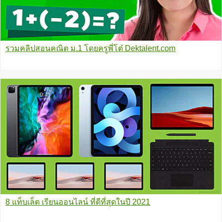
รวมคลิปสอนคณิต ม.1 โดยครูพี่โต๋ Dektalent.com
8 แท็บเล็ต เรียนออนไลน์ ที่ดีที่สุดในปี 2021