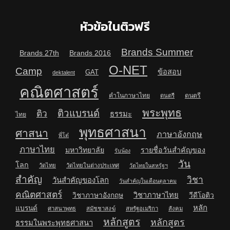
หัวข้อในติวฟรี
Brands Summer
Brands 27th
Brands 2016
O-NET
Camp
ข้อสอบ
GAT
dektalent
คณิตศาสตร์
คำในภาษาไทย
ดนตรี
ดนตรี
พระพุทธ
ติวแบรนด์
ติว
ธรรมะ
ไทย
พุทธศาสนา
ศาสนา
ภาษาอังกฤษ
พี่โต๋
ภาษาไทย
มหาวิทยาลัย
รายชื่อวันสำคัญของ
รับน้อง
วัน
โลก
วัดไทย
วัดไทยในต่างประเทศ
วัดไทยในสหรัฐฯ
สำคัญ
วิชา
วันสำคัญของโลก
วันสำคัญในเดือนตุลาคม
คณิตศาสตร์
วิชาภาษาไทย
วิชาภาษาอังกฤษ
วีดีโอติว
หลัก
แบรนด์
ศาสนาพุทธ
สมัชชาสงฆ์
สหรัฐอเมริกา
สังคม
หลักสูตร
หลักสูตร
ธรรมในพระพุทธศาสนา