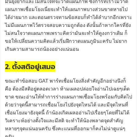
มันยุ่งยากและไม่สนใจที่จะวาดแผนภาพ ซึ่งการที่เราไม่วาด
แผนภาพเชื่อมโยงเนี่ยจะทำให้แผนภาพบางส่วนขาดหายไป
ได้ง่ายมาก และตอนตรวจทานข้อสอบก็ทำได้ลำบากอีกเพราะ
ไม่มีแผนภาพไว้ตรวจสอบความถูกต้อง ดังนั้นถ้าหากใครที่ยัง
ไม่สนใจวาดแผนภาพเพราะคิดว่ามันจะทำให้ดูงงกว่าเดิม ก็
ขอให้เปลี่ยนความคิดแล้วเริ่มฝึกวาดแผนภูมินะครับ ไม่ยาก
เกินความสามารถน้องอย่างแน่นอน
2. ตั้งสติอยู่เสมอ
ขณะทำข้อสอบ GAT พาร์ทเชื่อมโยงสิ่งสำคัญอีกอย่างนึงก็
คือ ต้องมีสติอยู่ตลอดเวลา ห้ามเผลอปล่อยใจอ่านไปเฉยๆเด็ด
ขาด ขณะอ่านให้ทำการร่างแผนภาพเชื่อมโยงพร้อมกับคิดไป
ด้วยว่าจุดนี้สามารถเชื่อมโยงไปยังจุดไหนได้ และมีจุดไหนที่
เชื่อมโยงมายังจุดนี้ ถ้าน้องเกิดเผลออ่านไปเรื่อยๆโดยที่ไม่ได้
วิเคราะห์อย่างตั้งใจและมีสติ จะทำให้น้องพลาดจุดสำคัญ
หลายๆจุดแน่นอนครับ ซึ่งคะแนนที่ออกมาก็คงไม่น่าดูแน่ๆ
ครับ