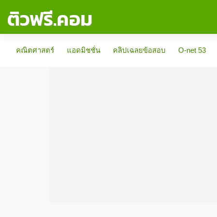
ติวฟรี.คอม
คณิตศาสตร์
แอดมิชชั่น
คลิปเฉลยข้อสอบ
O-net 53