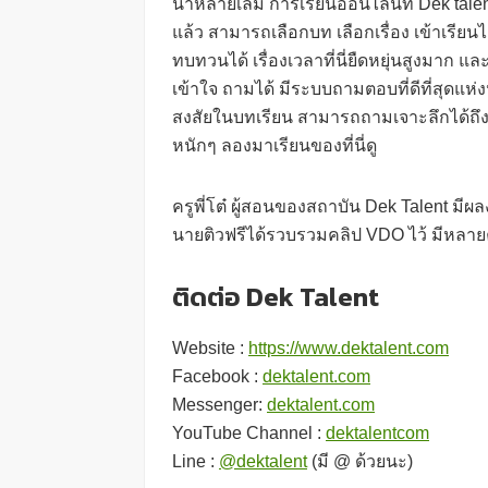
นำหลายเล่ม การเรียนออนไลน์ที่ Dek talent
แล้ว สามารถเลือกบท เลือกเรื่อง เข้าเรียนได
ทบทวนได้ เรื่องเวลาที่นี่ยืดหยุ่นสูงมาก แ
เข้าใจ ถามได้ มีระบบถามตอบที่ดีที่สุดแห่ง
สงสัยในบทเรียน สามารถถามเจาะลึกได้ถึงเ
หนักๆ ลองมาเรียนของที่นี่ดู
ครูพี่โต๋ ผู้สอนของสถาบัน Dek Talent มี
นายติวฟรีได้รวบรวมคลิป VDO ไว้ มีหลายค
ติดต่อ Dek Talent
Website :
https://www.dektalent.com
Facebook :
dektalent.com
Messenger:
dektalent.com
YouTube Channel :
dektalentcom
Line :
@dektalent
(มี @ ด้วยนะ)