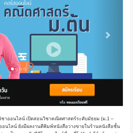
ดวิชาออนไลน์ เปิดสอนวิชาคณิตศาสตร์ระดับมัธยม (ม.1 –
ออนไลน์ ยังมีผลงานตีพิมพ์หนังสือวางขายในร้านหนังสือชั้น