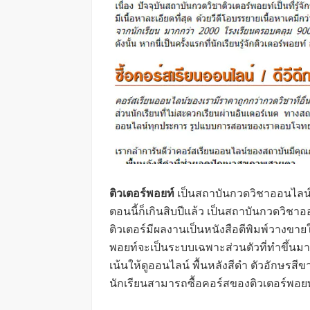
ติวเตอร์พอยท์
เป็นสถาบันกวดวิชาออนไลน์แ
ตอนนี้ก็เกินสิบปีแล้ว เป็นสถาบันกวดวิชาอ
ติวเตอร์มีผลงานเป็นหนังสือตีพิมพ์วางขา
พอยท์จะเป็นระบบเฉพาะส่วนตัวที่ทำขึ้นมาเ
เน้นให้ดูออนไลน์ พื้นหลังสีดำ ตัวอักษรสี
นักเรียนสามารถซื้อคอร์สของติวเตอร์พอยท