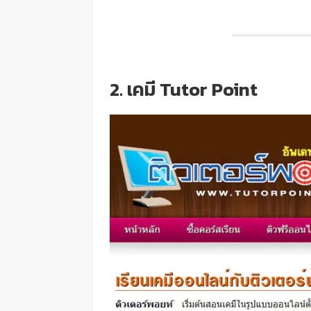
2. เคมี Tutor Point