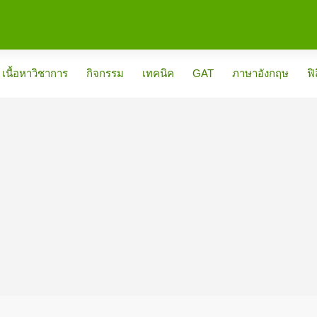
เนื้อหาวิชาการ
กิจกรรม
เทคนิค
GAT
ภาษาอังกฤษ
ฟิ