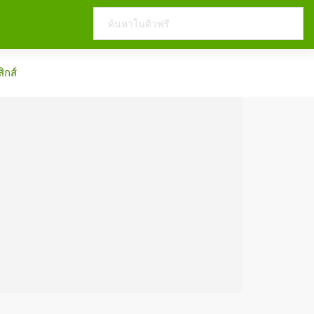
Search
this
website
สิกส์