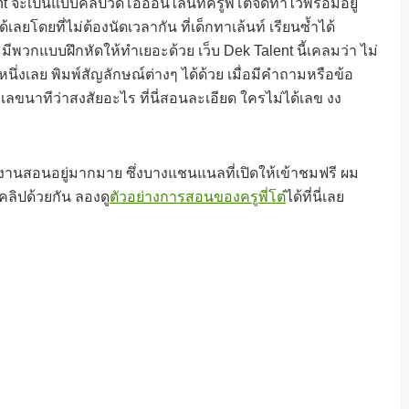
 จะเป็นแบบคลิปวีดีโอออนไลน์ที่ครูพี่โต๋จัดทำไว้พร้อมอยู่
้เลยโดยที่ไม่ต้องนัดเวลากัน ที่เด็กทาเล้นท์ เรียนซ้ำได้
ละมีพวกแบบฝึกหัดให้ทำเยอะด้วย เว็บ Dek Talent นี้เคลมว่า ไม่
หนึ่งเลย พิมพ์สัญลักษณ์ต่างๆ ได้ด้วย เมื่อมีคำถามหรือข้อ
ลขนาทีว่าสงสัยอะไร ที่นี่สอนละเอียด ใครไม่ได้เลข งง
ผลงานสอนอยู่มากมาย ซึ่งบางแชนแนลที่เปิดให้เข้าชมฟรี ผม
ลิปด้วยกัน ลองดู
ตัวอย่างการสอนของครูพี่โต๋
ได้ที่นี่เลย