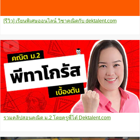
[รีวิว] เรียนพิเศษออนไลน์ วิชาคณิตกับ dektalent.com
รวมคลิปสอนคณิต ม.2 โดยครูพี่โต๋ Dektalent.com