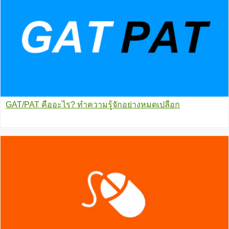
GAT/PAT คืออะไร? ทำความรู้จักอย่างหมดเปลือก