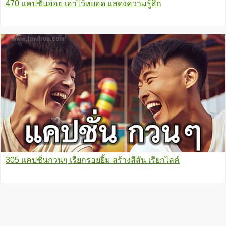
470 แคปชั่นอ่อย เอาไว้หยอด แสดงความรู้สึก
305 แคปชั่นกวนๆ เรียกรอยยิ้ม สร้างสีสัน เรียกไลค์