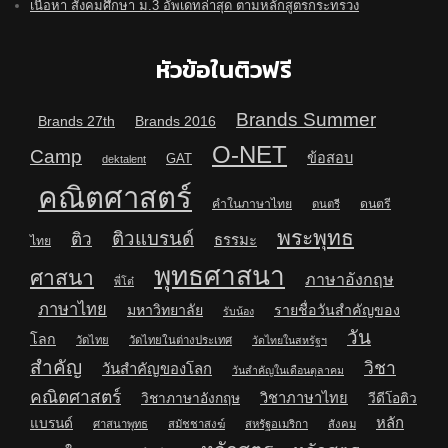
เนื้อหา สังคมศึกษา ม.3 อัพเดทล่าสุด ตามหลักสูตรกระทรวง
หัวข้อในติวฟรี
Brands Summer
Brands 27th
Brands 2016
O-NET
Camp
ข้อสอบ
GAT
dektalent
คณิตศาสตร์
คำในภาษาไทย
ดนตรี
ดนตรี
พระพุทธ
ติวแบรนด์
ติว
ธรรมะ
ไทย
พุทธศาสนา
ศาสนา
ภาษาอังกฤษ
พี่โต๋
ภาษาไทย
มหาวิทยาลัย
รายชื่อวันสำคัญของ
รับน้อง
วัน
โลก
วัดไทย
วัดไทยในต่างประเทศ
วัดไทยในสหรัฐฯ
สำคัญ
วิชา
วันสำคัญของโลก
วันสำคัญในเดือนตุลาคม
คณิตศาสตร์
วิชาภาษาไทย
วิชาภาษาอังกฤษ
วีดีโอติว
หลัก
แบรนด์
ศาสนาพุทธ
สมัชชาสงฆ์
สหรัฐอเมริกา
สังคม