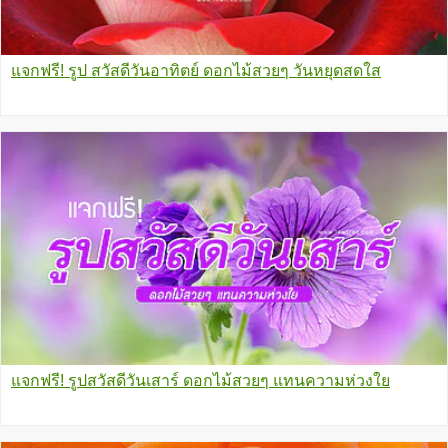
แจกฟรี! รูป สวัสดีวันอาทิตย์ ดอกไม้สวยๆ วันหยุดสดใส
แจกฟรี! รูปสวัสดีวันเสาร์ ดอกไม้สวยๆ แทนความห่วงใย