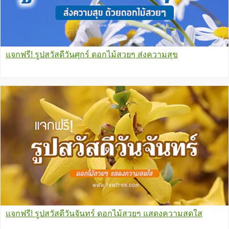
แจกฟรี! รูปสวัสดีวันศุกร์ ดอกไม้สวยๆ ส่งความสุข
แจกฟรี! รูปสวัสดีวันจันทร์ ดอกไม้สวยๆ แสดงความสดใส