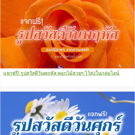
แจกฟรี! รูปสวัสดีวันพฤหัส ดอกไม้สวยๆ ไว้ส่งในกลุ่มไลน์