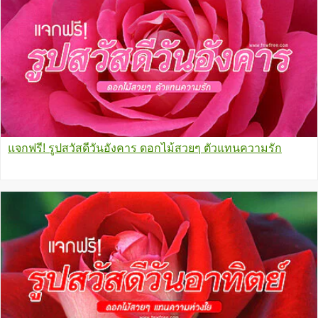
แจกฟรี! รูปสวัสดีวันอังคาร ดอกไม้สวยๆ ตัวแทนความรัก