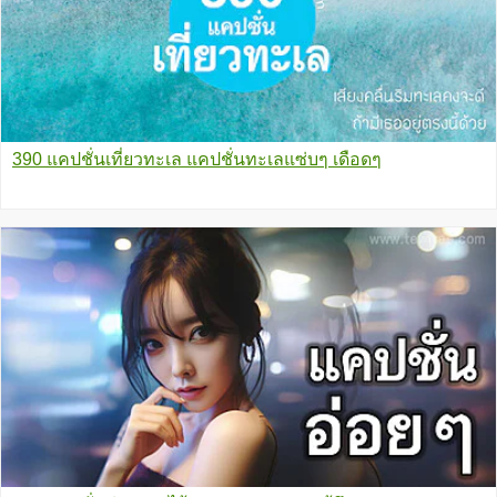
390 แคปชั่นเที่ยวทะเล แคปชั่นทะเลแซ่บๆ เดือดๆ