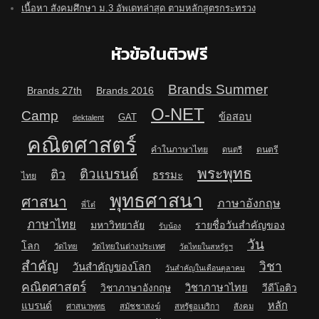
เนื้อหา สังคมศึกษา ม.3 อัพเดทล่าสุด ตามหลักสูตรกระทรวง
หัวข้อในติวฟรี
Brands Summer
Brands 27th
Brands 2016
O-NET
Camp
ข้อสอบ
GAT
dektalent
คณิตศาสตร์
คำในภาษาไทย
ดนตรี
ดนตรี
พระพุทธ
ติวแบรนด์
ติว
ธรรมะ
ไทย
พุทธศาสนา
ศาสนา
ภาษาอังกฤษ
พี่โต๋
ภาษาไทย
มหาวิทยาลัย
รายชื่อวันสำคัญของ
รับน้อง
วัน
โลก
วัดไทย
วัดไทยในต่างประเทศ
วัดไทยในสหรัฐฯ
สำคัญ
วิชา
วันสำคัญของโลก
วันสำคัญในเดือนตุลาคม
คณิตศาสตร์
วิชาภาษาไทย
วิชาภาษาอังกฤษ
วีดีโอติว
หลัก
แบรนด์
ศาสนาพุทธ
สมัชชาสงฆ์
สหรัฐอเมริกา
สังคม