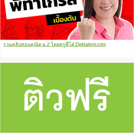
รวมคลิปสอนคณิต ม.2 โดยครูพี่โต๋ Dektalent.com