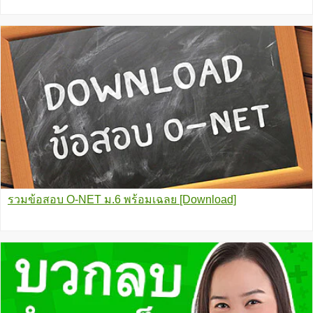
รวมข้อสอบ O-NET ม.6 พร้อมเฉลย [Download]