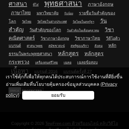
พุทธศาสนา
ศาสนา
ภาษาอังกฤษ
พี่โต๋
ภาษาไทย
มหาวิทยาลัย
รายชื่อวันสำคัญของ
รับน้อง
วัน
โลก
วัดไทย
วัดไทยในต่างประเทศ
วัดไทยในสหรัฐฯ
สำคัญ
วิชา
วันสำคัญของโลก
วันสำคัญในเดือนตุลาคม
คณิตศาสตร์
วิชาภาษาไทย
วิชาภาษาอังกฤษ
วีดีโอติว
หลัก
แบรนด์
ศาสนาพุทธ
สมัชชาสงฆ์
สหรัฐอเมริกา
สังคม
หลักสูตร
หลักสูตร
ธรรมในพระพุทธศาสนา
กระทรวง
เฉลยข้อสอบ
เฉลย
เครื่องดนตรีไทย
เนื้อหา
แบรนด์ 2016
แบรนด์ครั้งที่ 27
เราใช้คุ้กกี้เพื่อให้ทุกคนได้ประสบการณ์การใช้งานที่ดียิ่งขึ้น
อ่านเพิ่มเติมที่นโยบายคุ้มครองข้อมูลส่วนบุคคล
(Privacy
policy)
ยอมรับ
Copyright © 2026
TewFree.com ติวฟรีออนไลน์ คลิปวีดีโอ