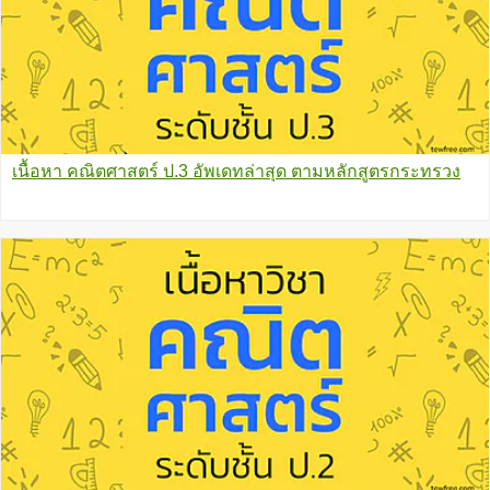
เนื้อหา คณิตศาสตร์ ป.3 อัพเดทล่าสุด ตามหลักสูตรกระทรวง