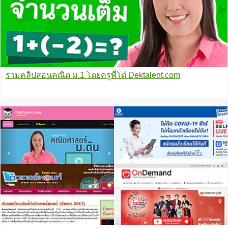
รวมคลิปสอนคณิต ม.1 โดยครูพี่โต๋ Dektalent.com