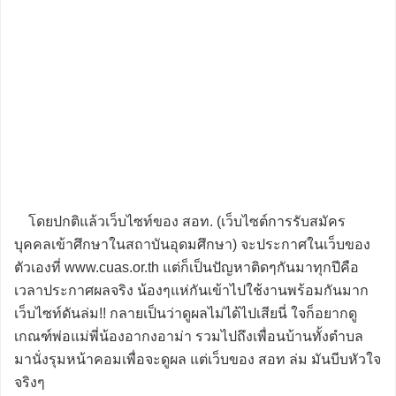
โดยปกติแล้วเว็บไซท์ของ สอท. (เว็บไซต์การรับสมัคร
บุคคลเข้าศึกษาในสถาบันอุดมศึกษา) จะประกาศในเว็บของ
ตัวเองที่ www.cuas.or.th แต่ก็เป็นปัญหาติดๆกันมาทุกปีคือ
เวลาประกาศผลจริง น้องๆแห่กันเข้าไปใช้งานพร้อมกันมาก
เว็บไซท์ดันล่ม!! กลายเป็นว่าดูผลไม่ได้ไปเสียนี่ ใจก็อยากดู
เกณฑ์พ่อแม่พี่น้องอากงอาม่า รวมไปถึงเพื่อนบ้านทั้งตำบล
มานั่งรุมหน้าคอมเพื่อจะดูผล แต่เว็บของ สอท ล่ม มันบีบหัวใจ
จริงๆ