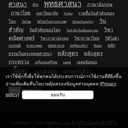
พุทธศาสนา
ศาสนา
ภาษาอังกฤษ
พี่โต๋
ภาษาไทย
มหาวิทยาลัย
รายชื่อวันสำคัญของ
รับน้อง
วัน
โลก
วัดไทย
วัดไทยในต่างประเทศ
วัดไทยในสหรัฐฯ
สำคัญ
วิชา
วันสำคัญของโลก
วันสำคัญในเดือนตุลาคม
คณิตศาสตร์
วิชาภาษาไทย
วิชาภาษาอังกฤษ
วีดีโอติว
หลัก
แบรนด์
ศาสนาพุทธ
สมัชชาสงฆ์
สหรัฐอเมริกา
สังคม
หลักสูตร
หลักสูตร
ธรรมในพระพุทธศาสนา
กระทรวง
เฉลยข้อสอบ
เฉลย
เครื่องดนตรีไทย
เนื้อหา
แบรนด์ 2016
แบรนด์ครั้งที่ 27
เราใช้คุ้กกี้เพื่อให้ทุกคนได้ประสบการณ์การใช้งานที่ดียิ่งขึ้น
อ่านเพิ่มเติมที่นโยบายคุ้มครองข้อมูลส่วนบุคคล
(Privacy
policy)
ยอมรับ
Copyright © 2026
TewFree.com ติวฟรีออนไลน์ คลิปวีดีโอ