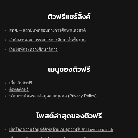
ติวฟรีแชร์ลิ๊งค์
สทศ. – สถาบันทดสอบทางการศึกษาแห่งชาติ
สำนักงานคณะกรรมการการศึกษาขั้นพื้นฐาน
เว็ปไซท์กระทรวงศึกษาธิการ
เมนูของติวฟรี
เกี่ยวกับติวฟรี
ติดต่อติวฟรี
นโยบายคุ้มครองข้อมูลส่วนบุคคล (Privacy Policy)
โพสต์ล่าสุดของติวฟรี
เปิดโลกความรักยุคดิจิทัลด้วยเว็บดูดวงฟรี! กับ Lovehoro.in.th