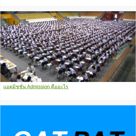
แอดมิชชั่น Admission คืออะไร