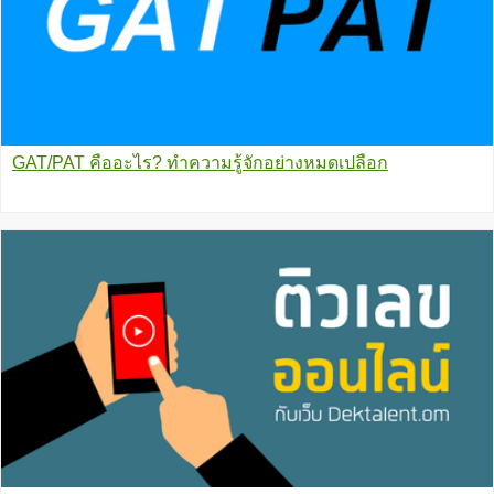
GAT/PAT คืออะไร? ทำความรู้จักอย่างหมดเปลือก