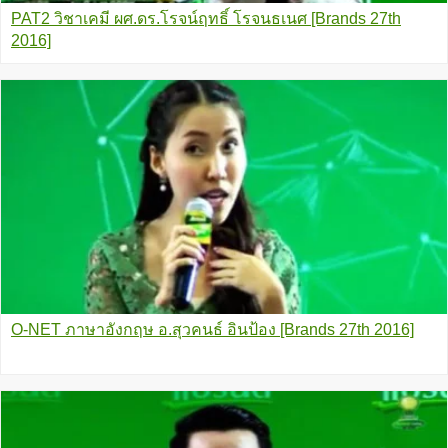
PAT2 วิชาเคมี ผศ.ดร.โรจน์ฤทธิ์ โรจนธเนศ [Brands 27th
2016]
O-NET ภาษาอังกฤษ อ.สุวคนธ์ อินป้อง [Brands 27th 2016]