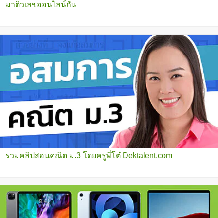
มาติวเลขออนไลน์กัน
รวมคลิปสอนคณิต ม.3 โดยครูพี่โต๋ Dektalent.com