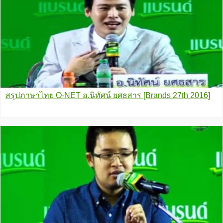
สรุปภาษาไทย O-NET อ.นิทัศน์ ยศธสาร [Brands 27th 2016]