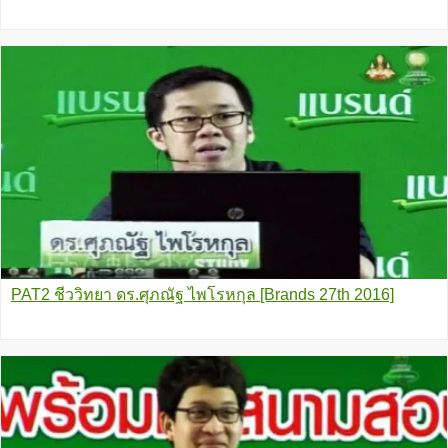
PAT2 ชีววิทยา ดร.ศุภณัฐ ไพโรหกุล [Brands 27th 2016]