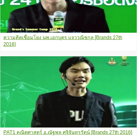
ความคิดเชื่อมโยง นพ.เอกบุตร แจววณิชกุล [Brands 27th
2016]
PAT1 คณิตศาสตร์ อ.ณัฐพล ศุจิจันทรรัตน์ [Brands 27th 2016]