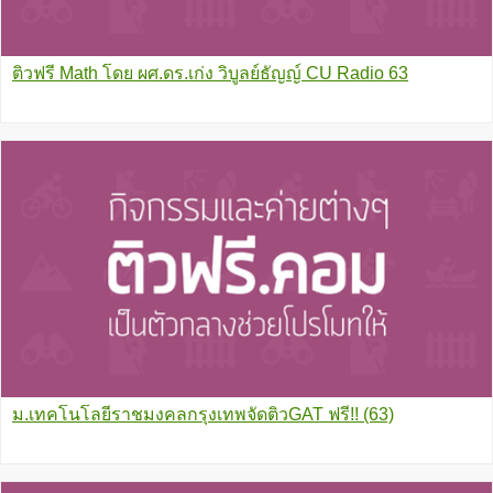
ติวฟรี Math โดย ผศ.ดร.เก่ง วิบูลย์ธัญญ์ CU Radio 63
ม.เทคโนโลยีราชมงคลกรุงเทพจัดติวGAT ฟรี!! (63)