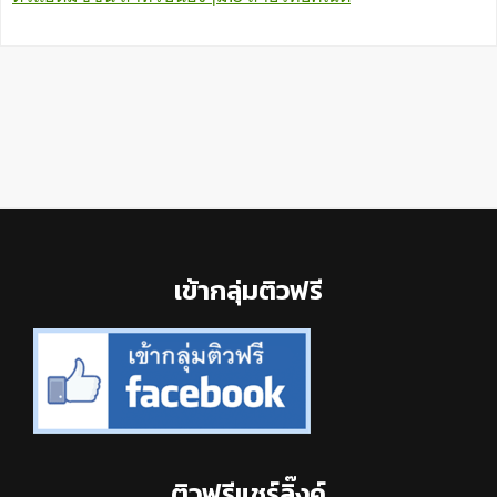
Footer
เข้ากลุ่มติวฟรี
ติวฟรีแชร์ลิ๊งค์