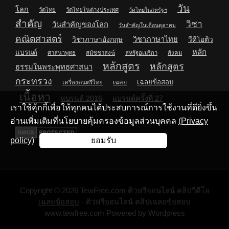
วัน
โลก
วัดไทย
วัดไทยในต่างประเทศ
วัดไทยในสหรัฐฯ
สำคัญ
วิชา
วันสำคัญของโลก
วันสำคัญในเดือนตุลาคม
คณิตศาสตร์
วิชาภาษาไทย
วิชาภาษาอังกฤษ
วีดีโอติว
หลัก
แบรนด์
ศาสนาพุทธ
สมัชชาสงฆ์
สหรัฐอเมริกา
สังคม
หลักสูตร
หลักสูตร
ธรรมในพระพุทธศาสนา
กระทรวง
เฉลยข้อสอบ
เฉลย
เครื่องดนตรีไทย
เนื้อหา
แบรนด์ 2016
แบรนด์ครั้งที่ 27
เราใช้คุ้กกี้เพื่อให้ทุกคนได้ประสบการณ์การใช้งานที่ดียิ่งขึ้น
อ่านเพิ่มเติมที่นโยบายคุ้มครองข้อมูลส่วนบุคคล
(Privacy
policy)
ยอมรับ
Copyright © 2026
TewFree.com ติวฟรีออนไลน์ คลิปวีดีโอ
เฉลยข้อสอบ
- ติวฟรีออนไลน์ คลิปเฉลยข้อสอบ
www.tewfree.com Powered by Wordpress