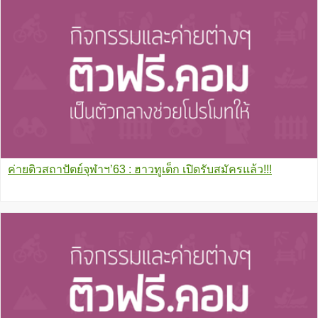
ค่ายติวสถาปัตย์จุฬาฯ’63 : ฮาวทูเต็ก เปิดรับสมัครแล้ว!!!