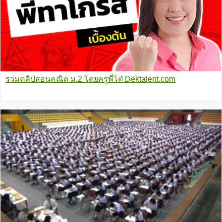
รวมคลิปสอนคณิต ม.2 โดยครูพี่โต๋ Dektalent.com