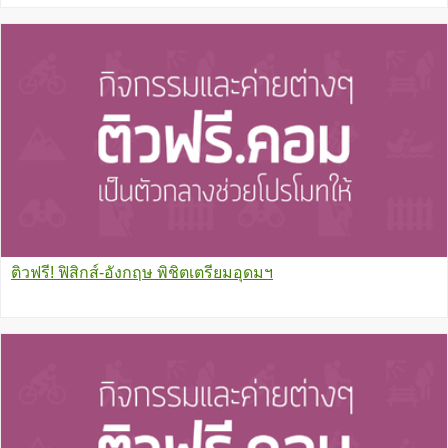
ติวฟรี! ฟิสิกส์-อังกฤษ พิชิตเตรียมอุดมฯ