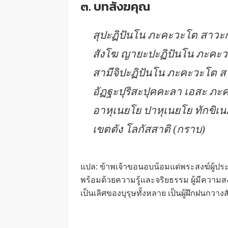
๓. บทสังฆคุณ
สุปะฏิปันโน ภะคะวะโต สาวะ
สังโฆ ญายะปะฏิปันโน ภะคะ
สามีจิปะฏิปันโน ภะคะวะโต สาว
อัฏฐะปุริสะปุคคะลา เอสะ ภ
อาหุเนยโย ปาหุเนยโย ทักขิเน
เขตตัง โลกัสสาติ (กราบ)
แปล: ข้าพเจ้าขอนอบน้อมแด่พระสงฆ์ผู้ประเสร
พร้อมด้วยความรู้และจริยธรรม ผู้มีความสงบเย
เป็นเลิศของบุรุษทั้งหลาย เป็นผู้ฝึกฝนกวาง