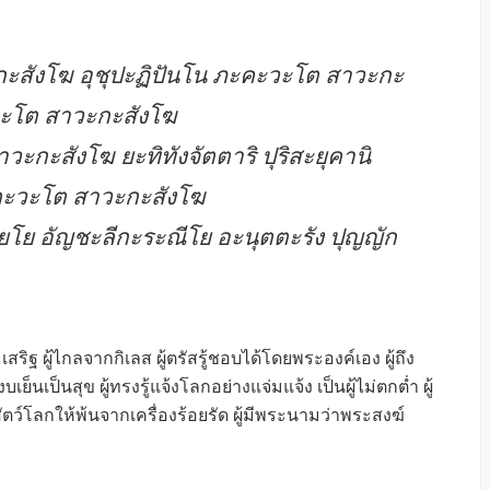
กะสังโฆ อุชุปะฏิปันโน ภะคะวะโต สาวะกะ
วะโต สาวะกะสังโฆ
ะกะสังโฆ ยะทิทังจัตตาริ ปุริสะยุคานิ
ะคะวะโต สาวะกะสังโฆ
ยโย อัญชะลีกะระณีโย อะนุตตะรัง ปุญญัก
ิฐ ผู้ไกลจากกิเลส ผู้ตรัสรู้ชอบได้โดยพระองค์เอง ผู้ถึง
็นเป็นสุข ผู้ทรงรู้แจ้งโลกอย่างแจ่มแจ้ง เป็นผู้ไม่ตกต่ำ ผู้
สัตว์โลกให้พ้นจากเครื่องร้อยรัด ผู้มีพระนามว่าพระสงฆ์