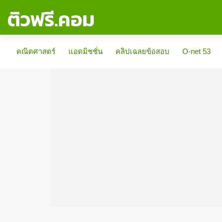
ติวฟรี.คอม
คณิตศาสตร์
แอดมิชชั่น
คลิปเฉลยข้อสอบ
O-net 53