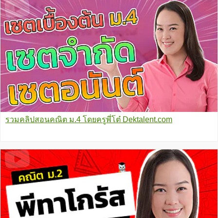
รวมคลิปสอนคณิต ม.4 โดยครูพี่โต๋ Dektalent.com