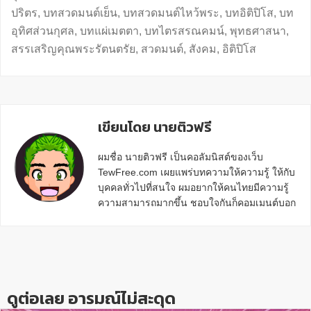
ปริตร
,
บทสวดมนต์เย็น
,
บทสวดมนต์ไหว้พระ
,
บทอิติปิโส
,
บท
อุทิศส่วนกุศล
,
บทแผ่เมตตา
,
บทไตรสรณคมน์
,
พุทธศาสนา
,
สรรเสริญคุณพระรัตนตรัย
,
สวดมนต์
,
สังคม
,
อิติปิโส
เขียนโดย นายติวฟรี
ผมชื่อ นายติวฟรี เป็นคอลัมนิสต์ของเว็บ
TewFree.com เผยแพร่บทความให้ความรู้ ให้กับ
บุคคลทั่วไปที่สนใจ ผมอยากให้คนไทยมีความรู้
ความสามารถมากขึ้น ชอบใจกันก็คอมเมนต์บอก
กันข้างล่างด้วยนะครับ
Reader
Interactions
ดูต่อเลย อารมณ์ไม่สะดุด