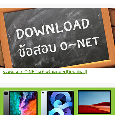
รวมข้อสอบ O-NET ม.6 พร้อมเฉลย [Download]