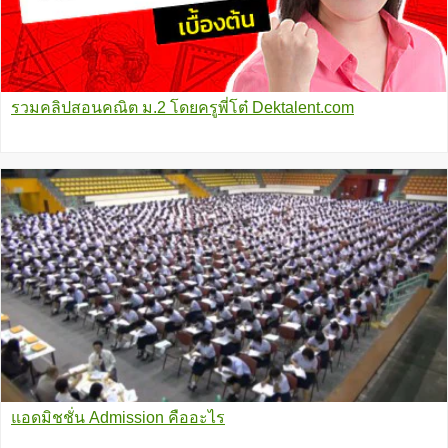
รวมคลิปสอนคณิต ม.2 โดยครูพี่โต๋ Dektalent.com
แอดมิชชั่น Admission คืออะไร