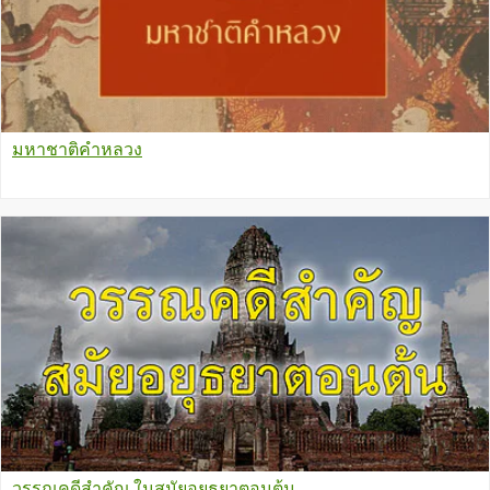
มหาชาติคำหลวง
วรรณคดีสำคัญ ในสมัยอยุธยาตอนต้น