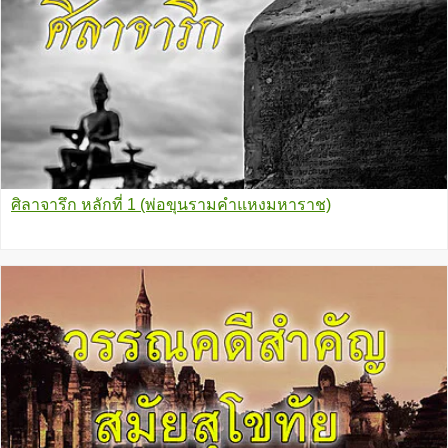
ศิลาจารึก หลักที่ 1 (พ่อขุนรามคำแหงมหาราช)