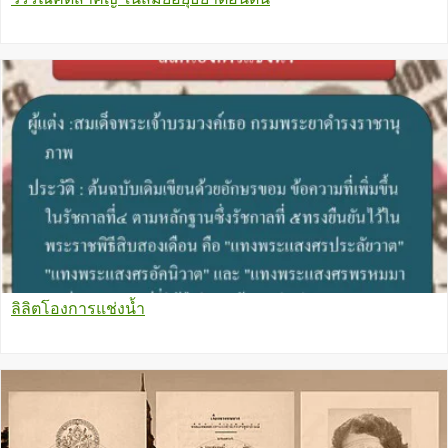
ลิลิตโองการแช่งน้ำ