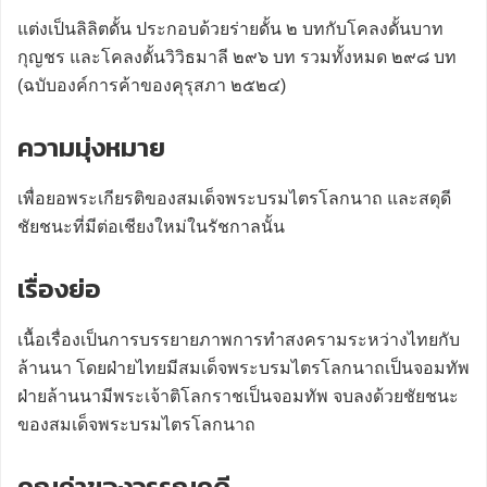
แต่งเป็นลิลิตดั้น ประกอบด้วยร่ายดั้น ๒ บทกับโคลงดั้นบาท
กุญชร และโคลงดั้นวิวิธมาลี ๒๙๖ บท รวมทั้งหมด ๒๙๘ บท
(ฉบับองค์การค้าของคุรุสภา ๒๕๒๔)
ความมุ่งหมาย
เพื่อยอพระเกียรติของสมเด็จพระบรมไตรโลกนาถ และสดุดี
ชัยชนะที่มีต่อเชียงใหม่ในรัชกาลนั้น
เรื่องย่อ
เนื้อเรื่องเป็นการบรรยายภาพการทำสงครามระหว่างไทยกับ
ล้านนา โดยฝ่ายไทยมีสมเด็จพระบรมไตรโลกนาถเป็นจอมทัพ
ฝ่ายล้านนามีพระเจ้าติโลกราชเป็นจอมทัพ จบลงด้วยชัยชนะ
ของสมเด็จพระบรมไตรโลกนาถ
คุณค่าของวรรณคดี