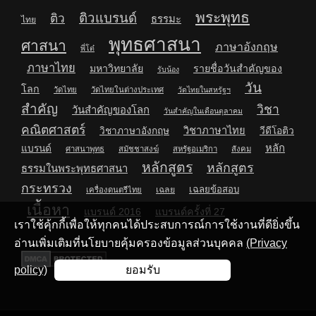
พระพุทธ
ติวแบรนด์
ติว
ธรรมะ
ไทย
พุทธศาสนา
ศาสนา
ภาษาอังกฤษ
พี่โต๋
ภาษาไทย
มหาวิทยาลัย
รายชื่อวันสำคัญของ
รับน้อง
วัน
โลก
วัดไทย
วัดไทยในต่างประเทศ
วัดไทยในสหรัฐฯ
สำคัญ
วิชา
วันสำคัญของโลก
วันสำคัญในเดือนตุลาคม
คณิตศาสตร์
วิชาภาษาไทย
วิชาภาษาอังกฤษ
วีดีโอติว
หลัก
แบรนด์
ศาสนาพุทธ
สมัชชาสงฆ์
สหรัฐอเมริกา
สังคม
หลักสูตร
หลักสูตร
ธรรมในพระพุทธศาสนา
กระทรวง
เฉลยข้อสอบ
เฉลย
เครื่องดนตรีไทย
เนื้อหา
แบรนด์ 2016
แบรนด์ครั้งที่ 27
เราใช้คุ้กกี้เพื่อให้ทุกคนได้ประสบการณ์การใช้งานที่ดียิ่งขึ้น
อ่านเพิ่มเติมที่นโยบายคุ้มครองข้อมูลส่วนบุคคล
(Privacy
policy)
ยอมรับ