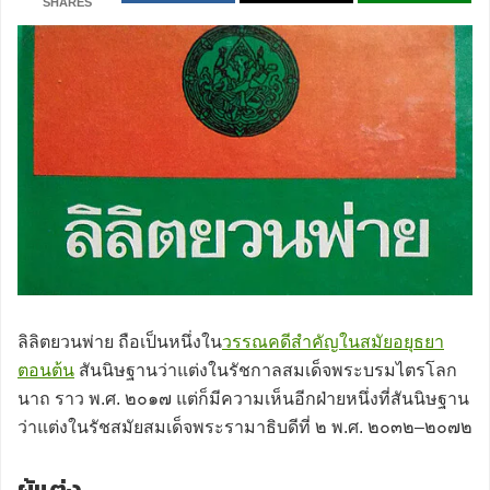
SHARES
ลิลิตยวนพ่าย ถือเป็นหนึ่งใน
วรรณคดีสำคัญในสมัยอยุธยา
ตอนต้น
สันนิษฐานว่าแต่งในรัชกาลสมเด็จพระบรมไตรโลก
นาถ ราว พ.ศ. ๒๐๑๗ แต่ก็มีความเห็นอีกฝ่ายหนึ่งที่สันนิษฐาน
ว่าแต่งในรัชสมัยสมเด็จพระรามาธิบดีที่ ๒ พ.ศ. ๒๐๓๒–๒๐๗๒
ผู้แต่ง