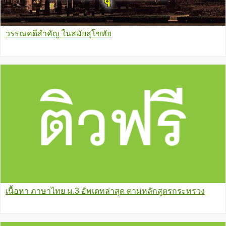
วรรณคดีสำคัญ ในสมัยสุโขทัย
เนื้อหา ภาษาไทย ม.3 อัพเดทล่าสุด ตามหลักสูตรกระทรวง