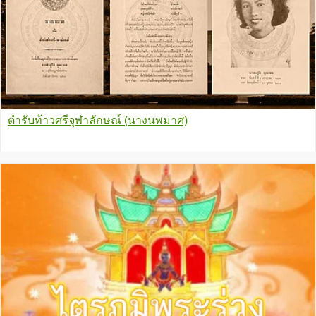
ตำรับท้าวศรีจุฬาลักษณ์ (นางนพมาศ)