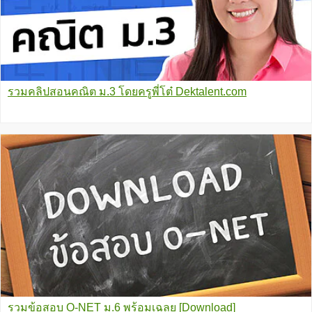
รวมคลิปสอนคณิต ม.3 โดยครูพี่โต๋ Dektalent.com
รวมข้อสอบ O-NET ม.6 พร้อมเฉลย [Download]