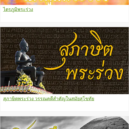
ไตรภูมิพระร่วง
สุภาษิตพระร่วง วรรณคดีสำคัญในสมัยสุโขทัย