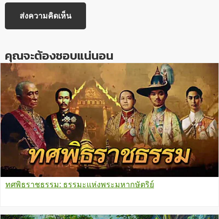
คุณจะต้องชอบแน่นอน
ทศพิธราชธรรม: ธรรมะแห่งพระมหากษัตริย์