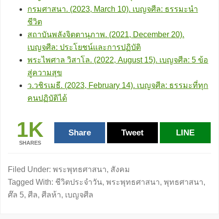
กรมศาสนา. (2023, March 10). เบญจศีล: ธรรมะนำ
ชีวิต
สถาบันพลังจิตตานุภาพ. (2021, December 20).
เบญจศีล: ประโยชน์และการปฏิบัติ
พระไพศาล วิสาโล. (2022, August 15). เบญจศีล: 5 ข้อ
สู่ความสุข
ว.วชิรเมธี. (2023, February 14). เบญจศีล: ธรรมะที่ทุก
คนปฏิบัติได้
1K
Share
Tweet
LINE
SHARES
Filed Under:
พระพุทธศาสนา
,
สังคม
Tagged With:
ชีวิตประจำวัน
,
พระพุทธศาสนา
,
พุทธศาสนา
,
ศ๊ล 5
,
ศีล
,
ศีลห้า
,
เบญจศีล