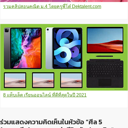
รวมคลิปสอนคณิต ม.4 โดยครูพี่โต๋ Dektalent.com
8 แท็บเล็ต เรียนออนไลน์ ที่ดีที่สุดในปี 2021
ร่วมแสดงความคิดเห็นในหัวข้อ “ศีล 5