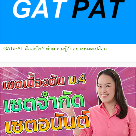
GAT/PAT คืออะไร? ทำความรู้จักอย่างหมดเปลือก