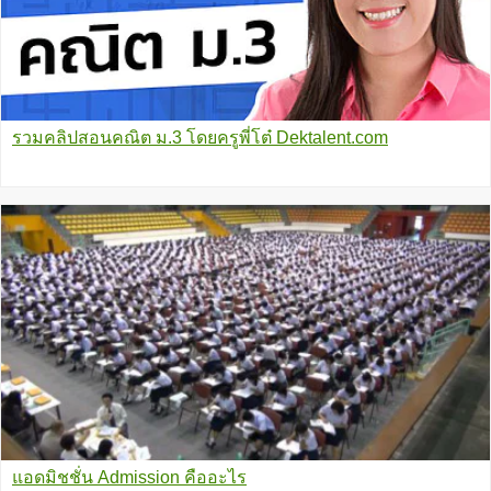
รวมคลิปสอนคณิต ม.3 โดยครูพี่โต๋ Dektalent.com
แอดมิชชั่น Admission คืออะไร