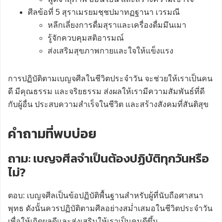
ศีลข้อที่ 5 สุราเมรยมชฺชปมาทฏฐานา เวรมณี
หลีกเลี่ยงการดื่มสุราและเครื่องดื่มมึนเมา
รู้จักควบคุมสติอารมณ์
ส่งเสริมสุขภาพกายและใจให้แข็งแรง
การปฏิบัติตามเบญจศีลในชีวิตประจำวัน จะช่วยให้เราเป็นคน
ดี มีคุณธรรม และจริยธรรม ส่งผลให้เรามีความสัมพันธ์ที่ดี
กับผู้อื่น ประสบความสำเร็จในชีวิต และสร้างสังคมที่สันติสุข
คำถามที่พบบ่อย
ถาม: เบญจศีลจำเป็นต้องปฏิบัติทุกวันหรือ
ไม่?
ตอบ: เบญจศีลเป็นข้อปฏิบัติพื้นฐานสำหรับผู้ที่นับถือศาสนา
พุทธ ดังนั้นควรปฏิบัติตามศีลอย่างสม่ำเสมอในชีวิตประจำวัน
เพื่อให้เกิดผลดีและส่งเสริมให้เราเป็นคนดีขึ้น