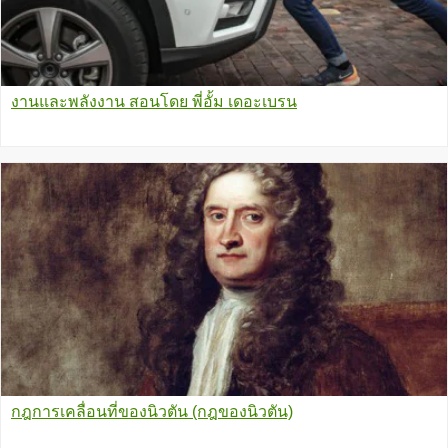
งานและพลังงาน สอนโดย พี่อั้ม เดอะเบรน
กฎการเคลื่อนที่ของนิวตัน (กฎของนิวตัน)