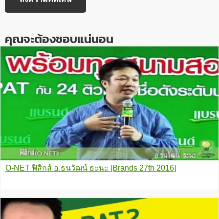
คุณจะต้องชอบแน่นอน
O-NET ฟิสิกส์ อ.ธนวัฒน์ ธะนะ [Brands 27th 2016]