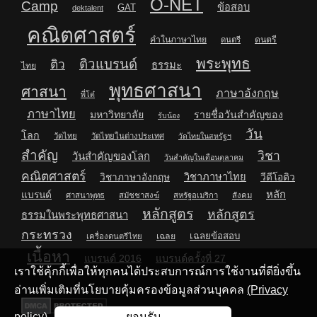
O-NET
Camp
ข้อสอบ
GAT
dektalent
คณิตศาสตร์
คำในภาษาไทย
ดนตรี
ดนตรี
พระพุทธ
ติวแบรนด์
ติว
ธรรมะ
ไทย
พุทธศาสนา
ศาสนา
ภาษาอังกฤษ
พี่โต๋
ภาษาไทย
มหาวิทยาลัย
รายชื่อวันสำคัญของ
รับน้อง
วัน
โลก
วัดไทย
วัดไทยในต่างประเทศ
วัดไทยในสหรัฐฯ
สำคัญ
วิชา
วันสำคัญของโลก
วันสำคัญในเดือนตุลาคม
คณิตศาสตร์
วิชาภาษาไทย
วิชาภาษาอังกฤษ
วีดีโอติว
หลัก
แบรนด์
ศาสนาพุทธ
สมัชชาสงฆ์
สหรัฐอเมริกา
สังคม
หลักสูตร
หลักสูตร
ธรรมในพระพุทธศาสนา
กระทรวง
เฉลยข้อสอบ
เฉลย
เครื่องดนตรีไทย
เนื้อหา
แบรนด์ 2016
แบรนด์ครั้งที่ 27
เราใช้คุ้กกี้เพื่อให้ทุกคนได้ประสบการณ์การใช้งานที่ดียิ่งขึ้น
อ่านเพิ่มเติมที่นโยบายคุ้มครองข้อมูลส่วนบุคคล
(Privacy
policy)
ยอมรับ