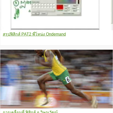
สรุปฟิสิกส์ PAT2 พี่โหน่ง Ondemand
การเคลื่อนที่ ฟิสิกส์ อ.วิษณุวัฒน์