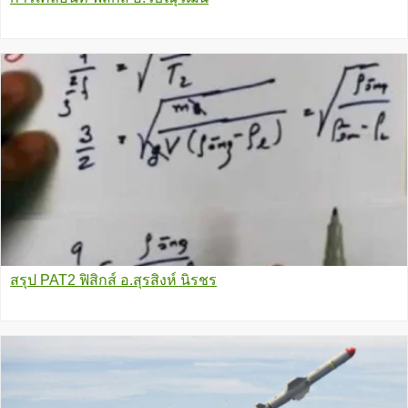
สรุป PAT2 ฟิสิกส์ อ.สุรสิงห์ นิรชร