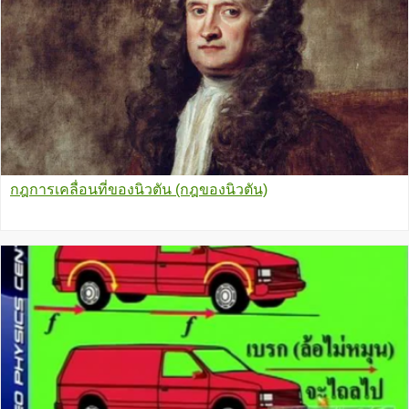
กฎการเคลื่อนที่ของนิวตัน (กฎของนิวตัน)