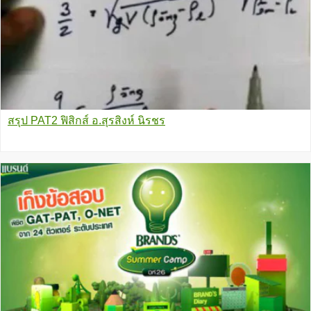
สรุป PAT2 ฟิสิกส์ อ.สุรสิงห์ นิรชร