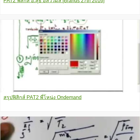
PAT2 ฟิสิกส์ อ.สุธี อัสววิมล [Brands 27th 2016]
สรุปฟิสิกส์ PAT2 พี่โหน่ง Ondemand