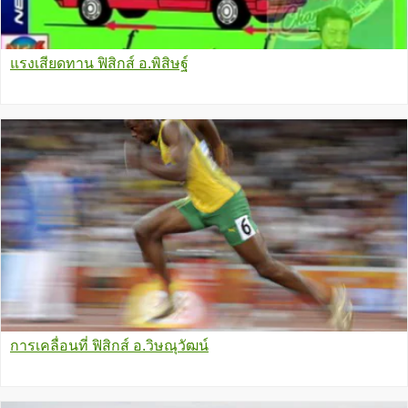
แรงเสียดทาน ฟิสิกส์ อ.พิสิษฐ์
การเคลื่อนที่ ฟิสิกส์ อ.วิษณุวัฒน์