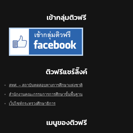
Footer
เข้ากลุ่มติวฟรี
ติวฟรีแชร์ลิ๊งค์
สทศ. – สถาบันทดสอบทางการศึกษาแห่งชาติ
สำนักงานคณะกรรมการการศึกษาขั้นพื้นฐาน
เว็ปไซท์กระทรวงศึกษาธิการ
เมนูของติวฟรี