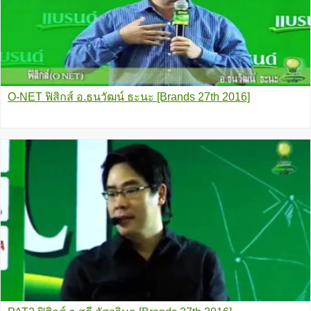
O-NET ฟิสิกส์ อ.ธนวัฒน์ ธะนะ [Brands 27th 2016]