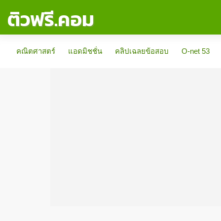
ติวฟรี.คอม
คณิตศาสตร์
แอดมิชชั่น
คลิปเฉลยข้อสอบ
O-net 53