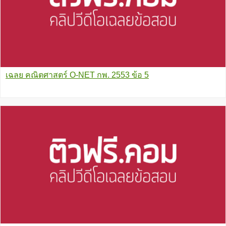
เฉลย คณิตศาสตร์ O-NET กพ. 2553 ข้อ 5