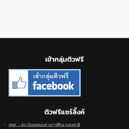
Footer
เข้ากลุ่มติวฟรี
ติวฟรีแชร์ลิ๊งค์
สทศ. – สถาบันทดสอบทางการศึกษาแห่งชาติ