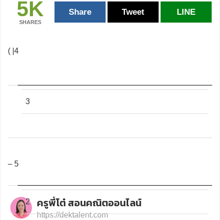
5K
Share
Tweet
LINE
SHARES
( |4
3
– 5
ครูพี่โต๋ สอนคณิตออนไลน์
2
https://dektalent.com