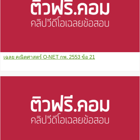
เฉลย คณิตศาสตร์ O-NET กพ. 2553 ข้อ 21