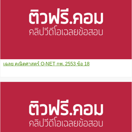
เฉลย คณิตศาสตร์ O-NET กพ. 2553 ข้อ 18