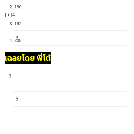
2. 180
| + |4
3. 192
3
4. 200
เฉลยโดย พี่โต๋
– 3
5