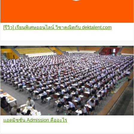
[รีวิว] เรียนพิเศษออนไลน์ วิชาคณิตกับ dektalent.com
แอดมิชชั่น Admission คืออะไร