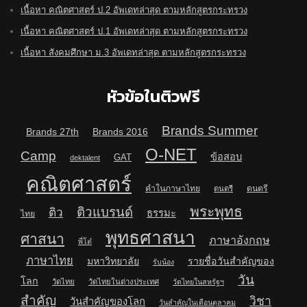
เนื้อหา คณิตศาสตร์ ป.2 อัพเดทล่าสุด ตามหลักสูตรกระทรวง
เนื้อหา คณิตศาสตร์ ป.1 อัพเดทล่าสุด ตามหลักสูตรกระทรวง
เนื้อหา สังคมศึกษา ม.3 อัพเดทล่าสุด ตามหลักสูตรกระทรวง
หัวข้อในติวฟรี
Brands Summer
Brands 27th
Brands 2016
O-NET
Camp
ข้อสอบ
GAT
dektalent
คณิตศาสตร์
คำในภาษาไทย
ดนตรี
ดนตรี
พระพุทธ
ติวแบรนด์
ติว
ธรรมะ
ไทย
พุทธศาสนา
ศาสนา
ภาษาอังกฤษ
พี่โต๋
ภาษาไทย
มหาวิทยาลัย
รายชื่อวันสำคัญของ
รับน้อง
วัน
โลก
วัดไทย
วัดไทยในต่างประเทศ
วัดไทยในสหรัฐฯ
สำคัญ
วิชา
วันสำคัญของโลก
วันสำคัญในเดือนตุลาคม