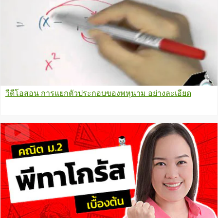
วีดีโอสอน การแยกตัวประกอบของพหุนาม อย่างละเอียด