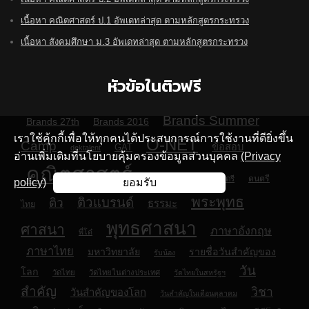
เนื้อหา คณิตศาสตร์ ป.1 อัพเดทล่าสุด ตามหลักสูตรกระทรวง
เนื้อหา สังคมศึกษา ม.3 อัพเดทล่าสุด ตามหลักสูตรกระทรวง
หัวข้อในติวฟรี
Brands Summer
Brands 27th
Brands 2016
เราใช้คุ้กกี้เพื่อให้ทุกคนได้ประสบการณ์การใช้งานที่ดียิ่งขึ้น
O-NET
Camp
ข้อสอบ
GAT
dektalent
อ่านเพิ่มเติมที่นโยบายคุ้มครองข้อมูลส่วนบุคคล
(Privacy
คณิตศาสตร์
คำในภาษาไทย
ดนตรี
ดนตรี
policy)
ยอมรับ
พระพุทธ
ติวแบรนด์
ติว
ธรรมะ
ไทย
พุทธศาสนา
ศาสนา
ภาษาอังกฤษ
พี่โต๋
ภาษาไทย
มหาวิทยาลัย
รายชื่อวันสำคัญของ
รับน้อง
วัน
โลก
วัดไทย
วัดไทยในต่างประเทศ
วัดไทยในสหรัฐฯ
สำคัญ
วิชา
วันสำคัญของโลก
วันสำคัญในเดือนตุลาคม