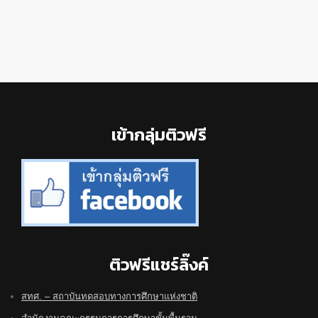
Footer
เข้ากลุ่มติวฟรี
ติวฟรีแชร์ลิ๊งค์
สทศ. – สถาบันทดสอบทางการศึกษาแห่งชาติ