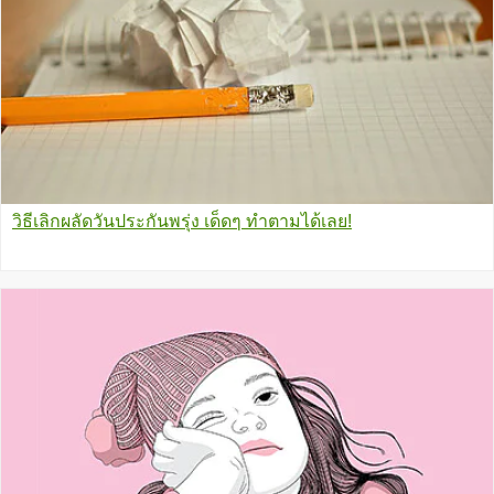
วิธีเลิกผลัดวันประกันพรุ่ง เด็ดๆ ทำตามได้เลย!