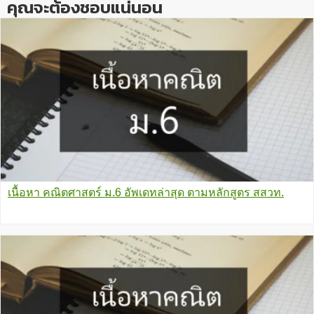
คุณจะต้องชอบแน่นอน
เนื้อหา คณิตศาสตร์ ม.6 อัพเดทล่าสุด ตามหลักสูตร สสวท.