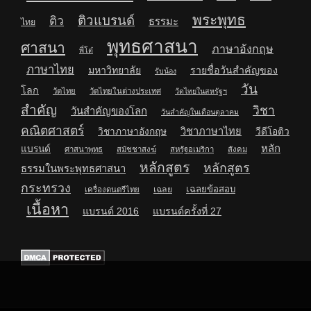
พระพุทธ
ติวแบรนด์
ติว
ธรรมะ
ไทย
พุทธศาสนา
ศาสนา
ภาษาอังกฤษ
พี่โต๋
ภาษาไทย
มหาวิทยาลัย
รายชื่อวันสำคัญของ
รับน้อง
วัน
โลก
วัดไทย
วัดไทยในต่างประเทศ
วัดไทยในสหรัฐฯ
สำคัญ
วิชา
วันสำคัญของโลก
วันสำคัญในเดือนตุลาคม
คณิตศาสตร์
วิชาภาษาไทย
วิชาภาษาอังกฤษ
วีดีโอติว
หลัก
แบรนด์
ศาสนาพุทธ
สมัชชาสงฆ์
สหรัฐอเมริกา
สังคม
หลักสูตร
หลักสูตร
ธรรมในพระพุทธศาสนา
กระทรวง
เฉลยข้อสอบ
เฉลย
เครื่องดนตรีไทย
เนื้อหา
แบรนด์ 2016
แบรนด์ครั้งที่ 27