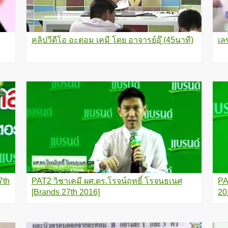
คลิปวีดีโอ อะตอม เคมี โดย อาจารย์อุ๊ (45นาที)
เล
7th
PAT2 วิชาเคมี ผศ.ดร.โรจน์ฤทธิ์ โรจนธเนศ
PA
[Brands 27th 2016]
20