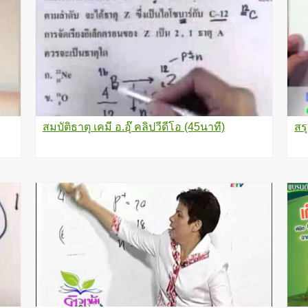
สมบัติธาตุ เคมี อ.อุ๊ คลิปวีดีโอ (45นาที)
สร