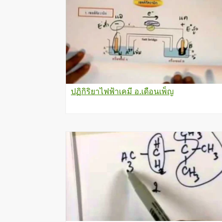
ปฏิกิริยาไฟฟ้าเคมี อ.เดือนเพ็ญ