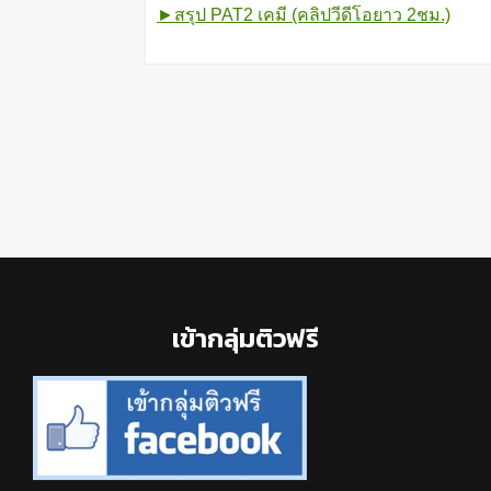
►สรุป PAT2 เคมี (คลิปวีดีโอยาว 2ชม.)
Footer
เข้ากลุ่มติวฟรี