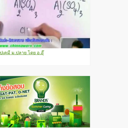
ุปเคมี ม.ปลาย โดย อ.อุ๊