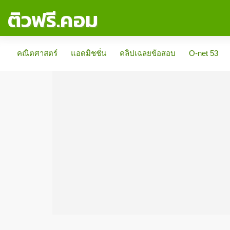
ติวฟรี.คอม
คณิตศาสตร์
แอดมิชชั่น
คลิปเฉลยข้อสอบ
O-net 53