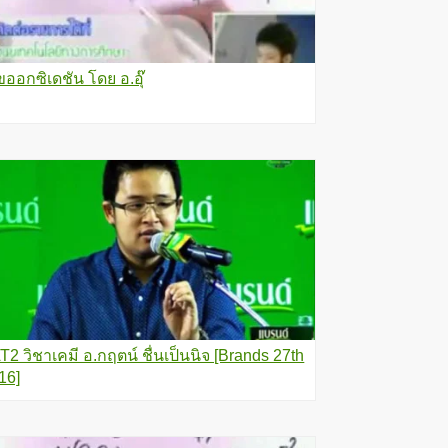
ขออกซิเดชัน โดย อ.อุ๊
T2 วิชาเคมี อ.กฤตน์ ชื่นเป็นนิจ [Brands 27th
16]