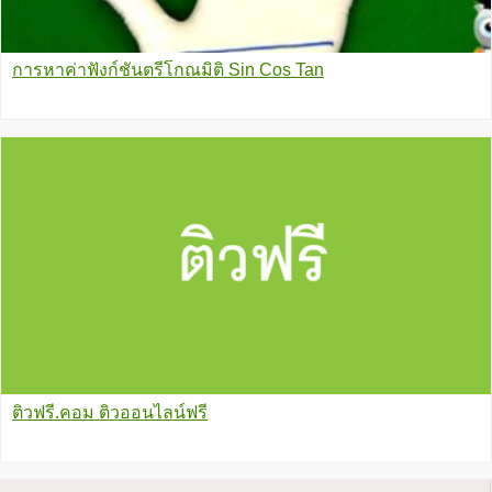
การหาค่าฟังก์ชันตรีโกณมิติ Sin Cos Tan
ติวฟรี.คอม ติวออนไลน์ฟรี