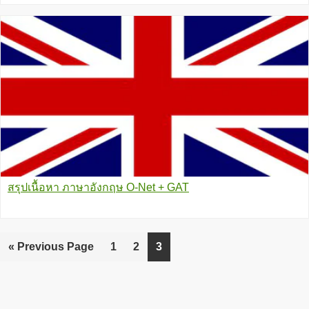
สรุปเนื้อหา ภาษาอังกฤษ O-Net + GAT
«
Go
Previous Page
Go
1
Go
2
Go
3
to
to
to
to
page
page
page