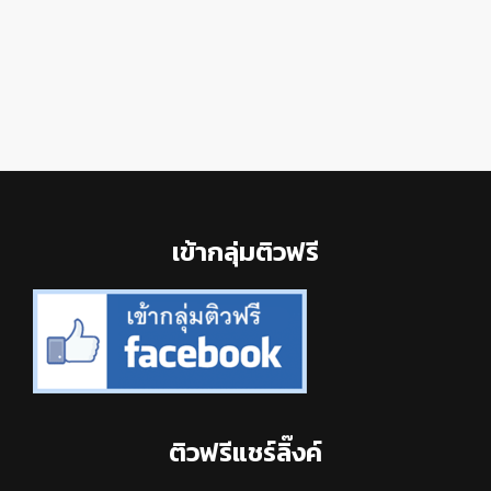
Footer
เข้ากลุ่มติวฟรี
ติวฟรีแชร์ลิ๊งค์