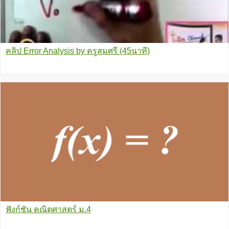
คลิป Error Analysis by ครูสมศรี (45นาที)
ฟังก์ชัน คณิตศาสตร์ ม.4