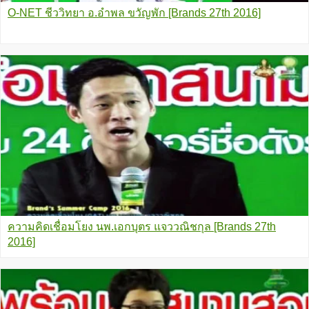
O-NET ชีววิทยา อ.อำพล ขวัญพัก [Brands 27th 2016]
ความคิดเชื่อมโยง นพ.เอกบุตร แจววณิชกุล [Brands 27th
2016]