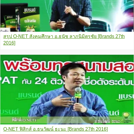
สรุป O-NET สังคมศึกษา อ.ธนัช ลาภนิมิตรชัย [Brands 27th
2016]
O-NET ฟิสิกส์ อ.ธนวัฒน์ ธะนะ [Brands 27th 2016]