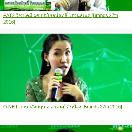
PAT2 วิชาเคมี ผศ.ดร.โรจน์ฤทธิ์ โรจนธเนศ [Brands 27th
2016]
O-NET ภาษาอังกฤษ อ.สุวคนธ์ อินป้อง [Brands 27th 2016]