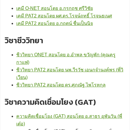
เคมี O-NET สอนโดย อ.กรกฤช ศรีวิชัย
เคมี PAT2 สอนโดย ผศ.ดร.โรจน์ฤทธิ์ โรจนธเนศ
เคมี PAT2 สอนโดย อ.กฤตน์ ชื่นเป็นนิจ
วิชาชีววิทยา
ชีววิทยา ONET สอนโดย อ.อำพล ขวัญพัก (คุณครู
กาแฟ)
ชีววิทยา PAT2 สอนโดย นพ.วีรวัช เอนกจำนงค์พร (พี่วิ
เวียน)
ชีววิทยา PAT2 สอนโดย ดร.ศุภณัฐ ไพโรหกุล
วิชาความคิดเชื่อมโยง (GAT)
ความคิดเชื่อมโยง (GAT) สอนโดย อ.สาธร อุพันวัน (พี่
เต๋อ)