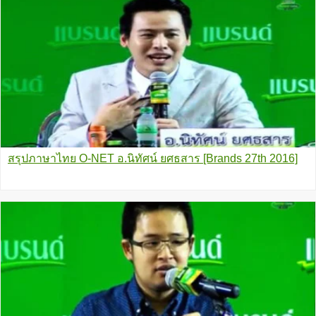
สรุปภาษาไทย O-NET อ.นิทัศน์ ยศธสาร [Brands 27th 2016]