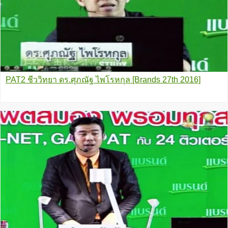
PAT2 ชีววิทยา ดร.ศุภณัฐ ไพโรหกุล [Brands 27th 2016]