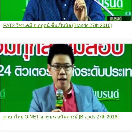
PAT2 วิชาเคมี อ.กฤตน์ ชื่นเป็นนิจ [Brands 27th 2016]
ภาษาไทย O-NET อ.วรธน อนันตวงษ์ [Brands 27th 2016]