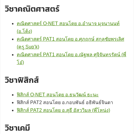
วิชาคณิตศาสตร์
คณิตศาสตร์ O-NET สอนโดย อ.อำนาจ มุจนานนท์
(อ.โต้ง)
คณิตศาสตร์ PAT1 สอนโดย อ.ศุภฤกษ์ สกุลชัยพรเลิศ
(ครู Sup’k)
คณิตศาสตร์ PAT1 สอนโดย อ.ณัฐพล ศุจิจันทรรัตน์ (พี่
โอ๋)
วิชาฟิสิกส์
ฟิสิกส์ O-NET สอนโดย อ.ธนวัฒน์ ธะนะ
ฟิสิกส์ PAT2 สอนโดย อ.กอบพันธ์ อธิพันธ์จินดา
ฟิสิกส์ PAT2 สอนโดย อ.สุธี อัสววิมล (พี่โหน่ง)
วิชาเคมี