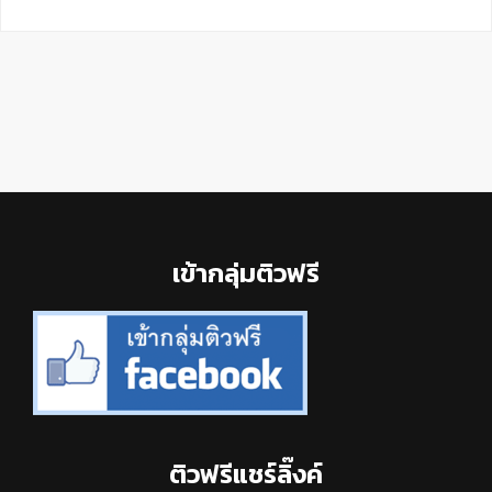
Footer
เข้ากลุ่มติวฟรี
ติวฟรีแชร์ลิ๊งค์