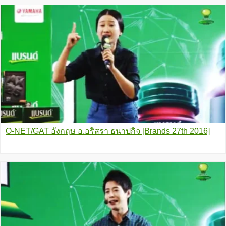
O-NET/GAT อังกฤษ อ.อริสรา ธนาปกิจ [Brands 27th 2016]