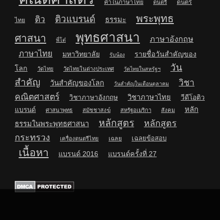
คำในภาษาไทย
ดนตรี
ดนตรี
พระพุทธ
ติวแบรนด์
ติว
ธรรมะ
ไทย
พุทธศาสนา
ศาสนา
ภาษาอังกฤษ
พี่โต๋
ภาษาไทย
มหาวิทยาลัย
รายชื่อวันสำคัญของ
รับน้อง
วัน
โลก
วัดไทย
วัดไทยในต่างประเทศ
วัดไทยในสหรัฐฯ
สำคัญ
วิชา
วันสำคัญของโลก
วันสำคัญในเดือนตุลาคม
คณิตศาสตร์
วิชาภาษาไทย
วิชาภาษาอังกฤษ
วีดีโอติว
หลัก
แบรนด์
ศาสนาพุทธ
สมัชชาสงฆ์
สหรัฐอเมริกา
สังคม
หลักสูตร
หลักสูตร
ธรรมในพระพุทธศาสนา
กระทรวง
เฉลยข้อสอบ
เฉลย
เครื่องดนตรีไทย
เนื้อหา
แบรนด์ 2016
แบรนด์ครั้งที่ 27