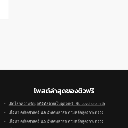
โพสต์ล่าสุดของติวฟรี
เปิดโลกความรักยุคดิจิทัลด้วยเว็บดูดวงฟรี! กับ Lovehoro.in.th
เนื้อหา คณิตศาสตร์ ป.6 อัพเดทล่าสุด ตามหลักสูตรกระทรวง
เนื้อหา คณิตศาสตร์ ป.5 อัพเดทล่าสุด ตามหลักสูตรกระทรวง