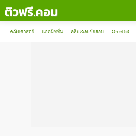
ติวฟรี.คอม
คณิตศาสตร์
แอดมิชชั่น
คลิปเฉลยข้อสอบ
O-net 53