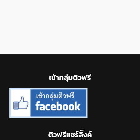
Footer
เข้ากลุ่มติวฟรี
ติวฟรีแชร์ลิ๊งค์