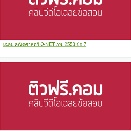
เฉลย คณิตศาสตร์ O-NET กพ. 2553 ข้อ 7