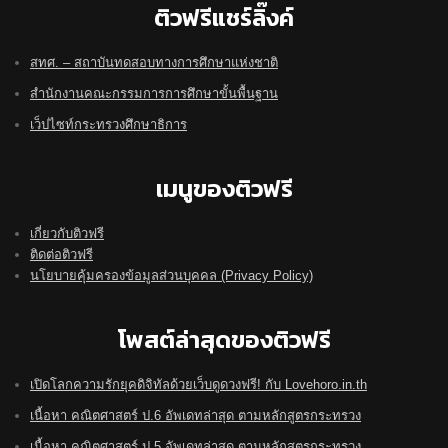
ติวฟรีแชร์ลิ๊งค์
สทศ. – สถาบันทดสอบทางการศึกษาแห่งชาติ
สำนักงานคณะกรรมการการศึกษาขั้นพื้นฐาน
เว็ปไซท์กระทรวงศึกษาธิการ
เมนูของติวฟรี
เกี่ยวกับติวฟรี
ติดต่อติวฟรี
นโยบายคุ้มครองข้อมูลส่วนบุคคล (Privacy Policy)
โพสต์ล่าสุดของติวฟรี
เปิดโลกความรักยุคดิจิทัลด้วยเว็บดูดวงฟรี! กับ Lovehoro.in.th
เนื้อหา คณิตศาสตร์ ป.6 อัพเดทล่าสุด ตามหลักสูตรกระทรวง
เนื้อหา คณิตศาสตร์ ป.5 อัพเดทล่าสุด ตามหลักสูตรกระทรวง