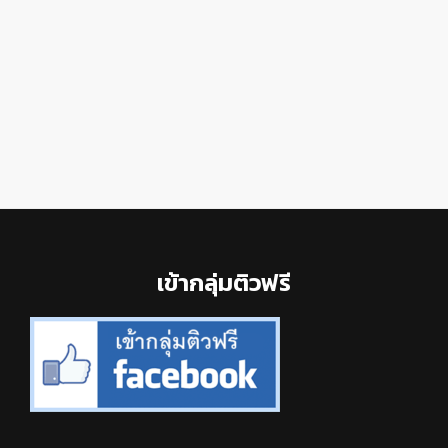
omitted
page
page
page
page
Footer
เข้ากลุ่มติวฟรี