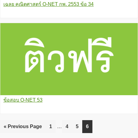
เฉลย คณิตศาสตร์ O-NET กพ. 2553 ข้อ 34
ข้อสอบ O-NET 53
Interim
«
Go
Previous Page
Go
1
…
Go
4
Go
5
Go
6
pages
to
to
to
to
to