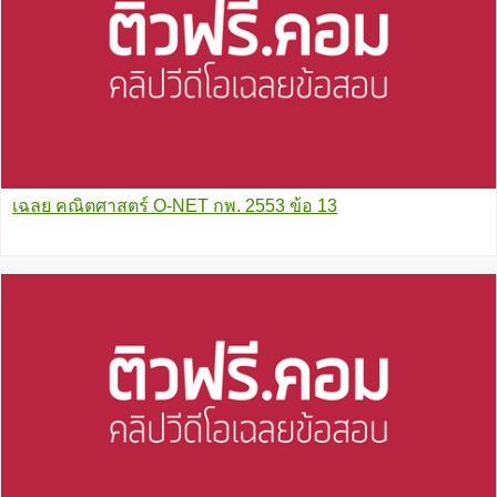
เฉลย คณิตศาสตร์ O-NET กพ. 2553 ข้อ 13