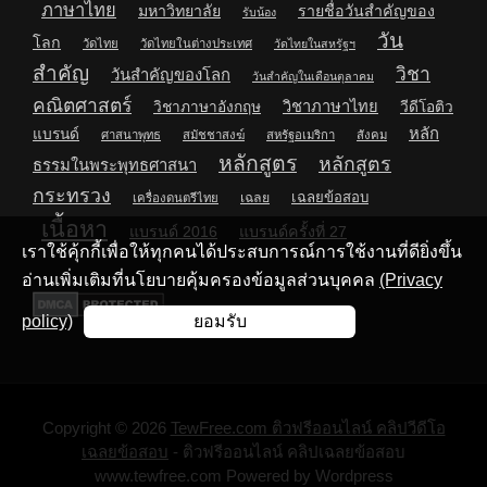
ภาษาไทย
มหาวิทยาลัย
รายชื่อวันสำคัญของ
รับน้อง
วัน
โลก
วัดไทย
วัดไทยในต่างประเทศ
วัดไทยในสหรัฐฯ
สำคัญ
วิชา
วันสำคัญของโลก
วันสำคัญในเดือนตุลาคม
คณิตศาสตร์
วิชาภาษาไทย
วิชาภาษาอังกฤษ
วีดีโอติว
หลัก
แบรนด์
ศาสนาพุทธ
สมัชชาสงฆ์
สหรัฐอเมริกา
สังคม
หลักสูตร
หลักสูตร
ธรรมในพระพุทธศาสนา
กระทรวง
เฉลยข้อสอบ
เฉลย
เครื่องดนตรีไทย
เนื้อหา
แบรนด์ 2016
แบรนด์ครั้งที่ 27
เราใช้คุ้กกี้เพื่อให้ทุกคนได้ประสบการณ์การใช้งานที่ดียิ่งขึ้น
อ่านเพิ่มเติมที่นโยบายคุ้มครองข้อมูลส่วนบุคคล
(Privacy
policy)
ยอมรับ
Copyright © 2026
TewFree.com ติวฟรีออนไลน์ คลิปวีดีโอ
เฉลยข้อสอบ
- ติวฟรีออนไลน์ คลิปเฉลยข้อสอบ
www.tewfree.com Powered by Wordpress