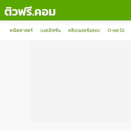
ติวฟรี.คอม
คณิตศาสตร์
แอดมิชชั่น
คลิปเฉลยข้อสอบ
O-net 53