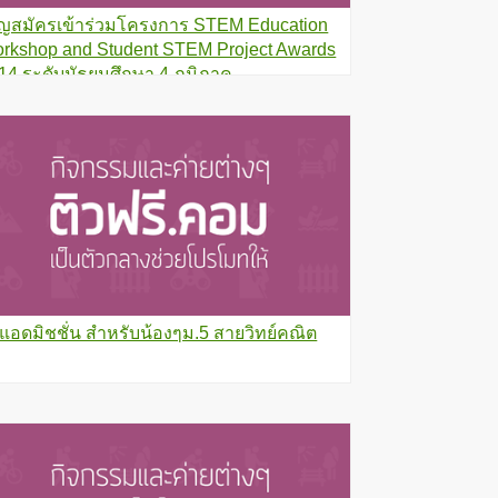
ิญสมัครเข้าร่วมโครงการ STEM Education
rkshop and Student STEM Project Awards
14 ระดับมัธยมศึกษา 4 ภูมิภาค
วแอดมิชชั่น สำหรับน้องๆม.5 สายวิทย์คณิต