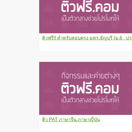
ติวฟรี!! สำหรับสอบตรง มทร.ธัญบุรี (ม.6 , ปว
ติว PAT ภาษาจีน,ภาษาญี่ปุ่น