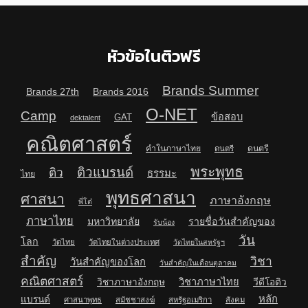
หัวข้อในติวฟรี
Brands Summer
Brands 27th
Brands 2016
O-NET
Camp
ข้อสอบ
GAT
dektalent
คณิตศาสตร์
คำในภาษาไทย
ดนตรี
ดนตรี
พระพุทธ
ติวแบรนด์
ติว
ธรรมะ
ไทย
พุทธศาสนา
ศาสนา
ภาษาอังกฤษ
พี่โต๋
ภาษาไทย
มหาวิทยาลัย
รายชื่อวันสำคัญของ
รับน้อง
วัน
โลก
วัดไทย
วัดไทยในต่างประเทศ
วัดไทยในสหรัฐฯ
สำคัญ
วิชา
วันสำคัญของโลก
วันสำคัญในเดือนตุลาคม
คณิตศาสตร์
วิชาภาษาไทย
วิชาภาษาอังกฤษ
วีดีโอติว
หลัก
แบรนด์
ศาสนาพุทธ
สมัชชาสงฆ์
สหรัฐอเมริกา
สังคม