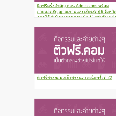
ติวฟรีครั้งสำคัญ ก่อน Admissions พร้อม
ถ่ายทอดสัญญาณภาพและเสียงสดสู่ 9 จังหวั
ภาคใต้ กับโครงการ สรุปเข้ม 11 ขยับฝัน แบ่
ปัน…ชายแดนใต้
ติวฟรีพระจอมเกล้าพระนครเหนือครั้งที่ 22