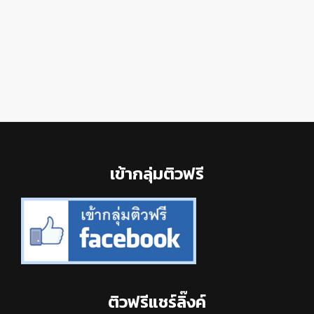
Footer
เข้ากลุ่มติวฟรี
ติวฟรีแชร์ลิ๊งค์