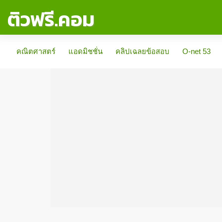
ติวฟรี.คอม
คณิตศาสตร์
แอดมิชชั่น
คลิปเฉลยข้อสอบ
O-net 53