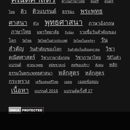
คำในภาษาไทย
ดนตรี
ดนตรี
พระพุทธ
ติวแบรนด์
ติว
ธรรมะ
ไทย
พุทธศาสนา
ศาสนา
ภาษาอังกฤษ
พี่โต๋
ภาษาไทย
มหาวิทยาลัย
รายชื่อวันสำคัญของ
รับน้อง
วัน
โลก
วัดไทย
วัดไทยในต่างประเทศ
วัดไทยในสหรัฐฯ
สำคัญ
วิชา
วันสำคัญของโลก
วันสำคัญในเดือนตุลาคม
คณิตศาสตร์
วิชาภาษาไทย
วิชาภาษาอังกฤษ
วีดีโอติว
หลัก
แบรนด์
ศาสนาพุทธ
สมัชชาสงฆ์
สหรัฐอเมริกา
สังคม
หลักสูตร
หลักสูตร
ธรรมในพระพุทธศาสนา
กระทรวง
เฉลยข้อสอบ
เฉลย
เครื่องดนตรีไทย
เนื้อหา
แบรนด์ 2016
แบรนด์ครั้งที่ 27