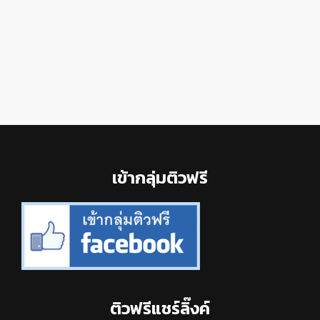
Footer
เข้ากลุ่มติวฟรี
ติวฟรีแชร์ลิ๊งค์