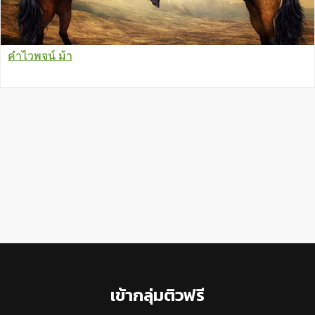
คำไวพจน์ ม้า
Footer
เข้ากลุ่มติวฟรี