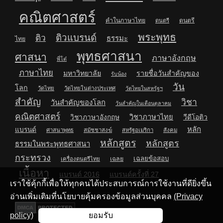
คณิตศาสตร์
คำในภาษาไทย
ดนตรี
ดนตรี
พระพุทธ
ติวแบรนด์
ติว
ธรรมะ
ไทย
พุทธศาสนา
ศาสนา
ภาษาอังกฤษ
พี่โต๋
ภาษาไทย
มหาวิทยาลัย
รายชื่อวันสำคัญของ
รับน้อง
วัน
โลก
วัดไทย
วัดไทยในต่างประเทศ
วัดไทยในสหรัฐฯ
สำคัญ
วิชา
วันสำคัญของโลก
วันสำคัญในเดือนตุลาคม
คณิตศาสตร์
วิชาภาษาไทย
วิชาภาษาอังกฤษ
วีดีโอติว
หลัก
แบรนด์
ศาสนาพุทธ
สมัชชาสงฆ์
สหรัฐอเมริกา
สังคม
หลักสูตร
หลักสูตร
ธรรมในพระพุทธศาสนา
กระทรวง
เฉลยข้อสอบ
เฉลย
เครื่องดนตรีไทย
เนื้อหา
แบรนด์ 2016
แบรนด์ครั้งที่ 27
เราใช้คุ้กกี้เพื่อให้ทุกคนได้ประสบการณ์การใช้งานที่ดียิ่งขึ้น
อ่านเพิ่มเติมที่นโยบายคุ้มครองข้อมูลส่วนบุคคล
(Privacy
policy)
ยอมรับ