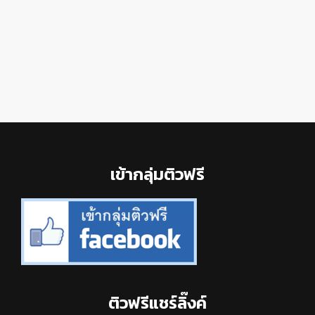
Footer
เข้ากลุ่มติวฟรี
ติวฟรีแชร์ลิ๊งค์