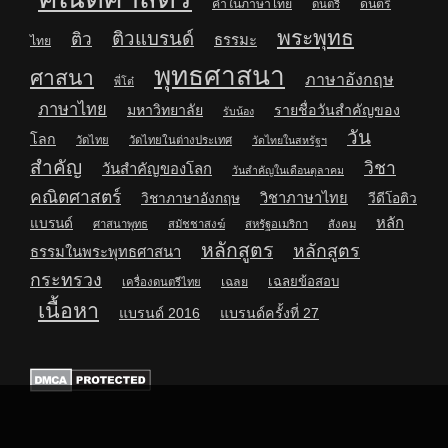
คำในภาษาไทย
ดนตรี
ดนตรี
พระพุทธ
ติวแบรนด์
ติว
ธรรมะ
ไทย
พุทธศาสนา
ศาสนา
ภาษาอังกฤษ
พี่โต๋
ภาษาไทย
มหาวิทยาลัย
รายชื่อวันสำคัญของ
รับน้อง
วัน
โลก
วัดไทย
วัดไทยในต่างประเทศ
วัดไทยในสหรัฐฯ
สำคัญ
วิชา
วันสำคัญของโลก
วันสำคัญในเดือนตุลาคม
คณิตศาสตร์
วิชาภาษาไทย
วิชาภาษาอังกฤษ
วีดีโอติว
หลัก
แบรนด์
ศาสนาพุทธ
สมัชชาสงฆ์
สหรัฐอเมริกา
สังคม
หลักสูตร
หลักสูตร
ธรรมในพระพุทธศาสนา
กระทรวง
เฉลยข้อสอบ
เฉลย
เครื่องดนตรีไทย
เนื้อหา
แบรนด์ 2016
แบรนด์ครั้งที่ 27