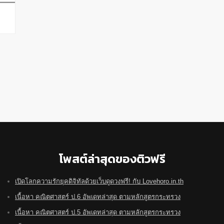
โพสต์ล่าสุดของติวฟรี
เปิดโลกความรักยุคดิจิทัลด้วยเว็บดูดวงฟรี! กับ Lovehoro.in.th
เนื้อหา คณิตศาสตร์ ป.6 อัพเดทล่าสุด ตามหลักสูตรกระทรวง
เนื้อหา คณิตศาสตร์ ป.5 อัพเดทล่าสุด ตามหลักสูตรกระทรวง