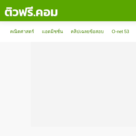
ติวฟรี.คอม
คณิตศาสตร์
แอดมิชชั่น
คลิปเฉลยข้อสอบ
O-net 53