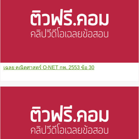
เฉลย คณิตศาสตร์ O-NET กพ. 2553 ข้อ 30