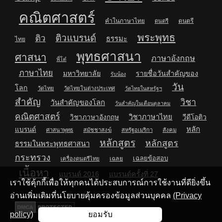
คณิตศาสตร์
คำในภาษาไทย
ดนตรี
ดนตรี
พระพุทธ
ติวแบรนด์
ติว
ธรรมะ
ไทย
พุทธศาสนา
ศาสนา
ภาษาอังกฤษ
พี่โต๋
ภาษาไทย
มหาวิทยาลัย
รายชื่อวันสำคัญของ
รับน้อง
วัน
โลก
วัดไทย
วัดไทยในต่างประเทศ
วัดไทยในสหรัฐฯ
สำคัญ
วิชา
วันสำคัญของโลก
วันสำคัญในเดือนตุลาคม
คณิตศาสตร์
วิชาภาษาไทย
วิชาภาษาอังกฤษ
วีดีโอติว
หลัก
แบรนด์
ศาสนาพุทธ
สมัชชาสงฆ์
สหรัฐอเมริกา
สังคม
หลักสูตร
หลักสูตร
ธรรมในพระพุทธศาสนา
กระทรวง
เฉลยข้อสอบ
เฉลย
เครื่องดนตรีไทย
เนื้อหา
แบรนด์ 2016
แบรนด์ครั้งที่ 27
เราใช้คุ้กกี้เพื่อให้ทุกคนได้ประสบการณ์การใช้งานที่ดียิ่งขึ้น
อ่านเพิ่มเติมที่นโยบายคุ้มครองข้อมูลส่วนบุคคล
(Privacy
policy)
ยอมรับ