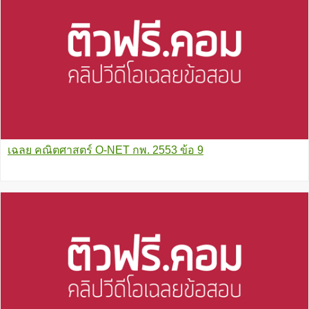
เฉลย คณิตศาสตร์ O-NET กพ. 2553 ข้อ 9