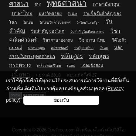
พุทธศาสนา
ศาสนา
ภาษาอังกฤษ
พี่โต๋
ภาษาไทย
มหาวิทยาลัย
รายชื่อวันสำคัญของ
รับน้อง
วัน
โลก
วัดไทย
วัดไทยในต่างประเทศ
วัดไทยในสหรัฐฯ
สำคัญ
วิชา
วันสำคัญของโลก
วันสำคัญในเดือนตุลาคม
คณิตศาสตร์
วิชาภาษาไทย
วิชาภาษาอังกฤษ
วีดีโอติว
หลัก
แบรนด์
ศาสนาพุทธ
สมัชชาสงฆ์
สหรัฐอเมริกา
สังคม
หลักสูตร
หลักสูตร
ธรรมในพระพุทธศาสนา
กระทรวง
เฉลยข้อสอบ
เฉลย
เครื่องดนตรีไทย
เนื้อหา
แบรนด์ 2016
แบรนด์ครั้งที่ 27
เราใช้คุ้กกี้เพื่อให้ทุกคนได้ประสบการณ์การใช้งานที่ดียิ่งขึ้น
อ่านเพิ่มเติมที่นโยบายคุ้มครองข้อมูลส่วนบุคคล
(Privacy
policy)
ยอมรับ
Copyright © 2026
TewFree.com ติวฟรีออนไลน์ คลิปวีดีโอ