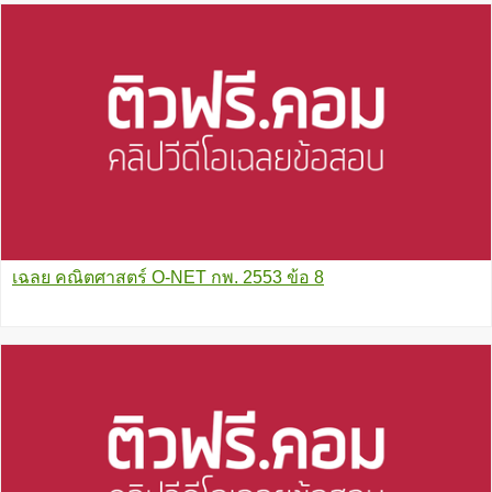
เฉลย คณิตศาสตร์ O-NET กพ. 2553 ข้อ 8