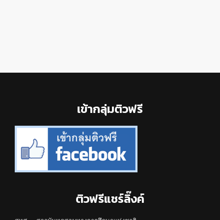
Footer
เข้ากลุ่มติวฟรี
ติวฟรีแชร์ลิ๊งค์