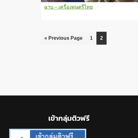
ฉาบ – เครื่องดนตรีไทย
«
Go
Previous Page
Go
1
Go
2
to
to
to
page
page
Footer
เข้ากลุ่มติวฟรี