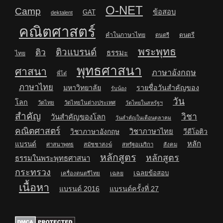
O-NET
Camp
ข้อสอบ
GAT
dektalent
คณิตศาสตร์
คำในภาษาไทย
ดนตรี
ดนตรี
พระพุทธ
ติวแบรนด์
ติว
ธรรมะ
ไทย
พุทธศาสนา
ศาสนา
ภาษาอังกฤษ
พี่โต๋
ภาษาไทย
มหาวิทยาลัย
รายชื่อวันสำคัญของ
รับน้อง
วัน
โลก
วัดไทย
วัดไทยในต่างประเทศ
วัดไทยในสหรัฐฯ
สำคัญ
วิชา
วันสำคัญของโลก
วันสำคัญในเดือนตุลาคม
คณิตศาสตร์
วิชาภาษาไทย
วิชาภาษาอังกฤษ
วีดีโอติว
หลัก
แบรนด์
ศาสนาพุทธ
สมัชชาสงฆ์
สหรัฐอเมริกา
สังคม
หลักสูตร
หลักสูตร
ธรรมในพระพุทธศาสนา
กระทรวง
เฉลยข้อสอบ
เฉลย
เครื่องดนตรีไทย
เนื้อหา
แบรนด์ 2016
แบรนด์ครั้งที่ 27