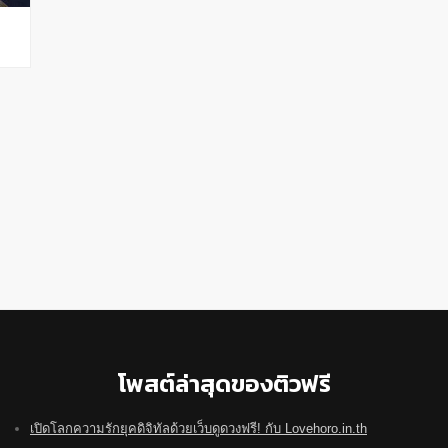
โพสต์ล่าสุดของติวฟรี
เปิดโลกความรักยุคดิจิทัลด้วยเว็บดูดวงฟรี! กับ Lovehoro.in.th