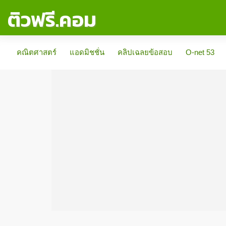
ติวฟรี.คอม
คณิตศาสตร์
แอดมิชชั่น
คลิปเฉลยข้อสอบ
O-net 53