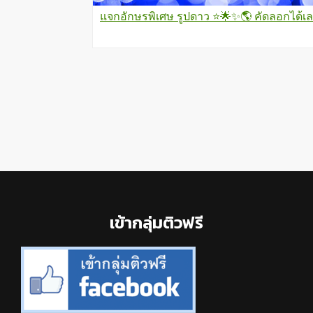
แจกอักษรพิเศษ รูปดาว ⭐🌟✨🌎 คัดลอกได้เ
Footer
เข้ากลุ่มติวฟรี