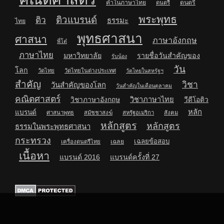
คำในภาษาไทย
ดนตรี
ดนตรี
พระพุทธ
ติวแบรนด์
ติว
ธรรมะ
ไทย
พุทธศาสนา
ศาสนา
ภาษาอังกฤษ
พี่โต๋
ภาษาไทย
มหาวิทยาลัย
รายชื่อวันสำคัญของ
รับน้อง
วัน
โลก
วัดไทย
วัดไทยในต่างประเทศ
วัดไทยในสหรัฐฯ
สำคัญ
วิชา
วันสำคัญของโลก
วันสำคัญในเดือนตุลาคม
คณิตศาสตร์
วิชาภาษาไทย
วิชาภาษาอังกฤษ
วีดีโอติว
หลัก
แบรนด์
ศาสนาพุทธ
สมัชชาสงฆ์
สหรัฐอเมริกา
สังคม
หลักสูตร
หลักสูตร
ธรรมในพระพุทธศาสนา
กระทรวง
เฉลยข้อสอบ
เฉลย
เครื่องดนตรีไทย
เนื้อหา
แบรนด์ 2016
แบรนด์ครั้งที่ 27