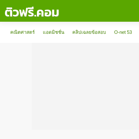
ติวฟรี.คอม
คณิตศาสตร์
แอดมิชชั่น
คลิปเฉลยข้อสอบ
O-net 53