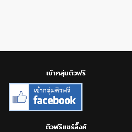
Footer
เข้ากลุ่มติวฟรี
ติวฟรีแชร์ลิ๊งค์