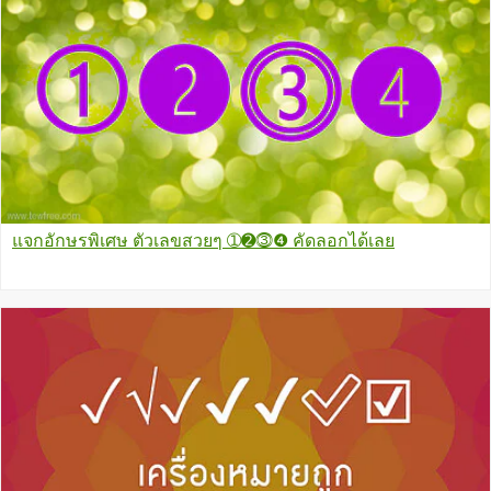
แจกอักษรพิเศษ ตัวเลขสวยๆ ➀➋⓷❹ คัดลอกได้เลย