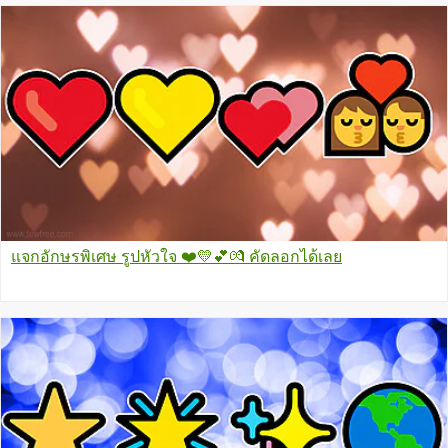
แจกอักษรพิเศษ รูปหัวใจ ❤️️💛💕💏 คัดลอกได้เลย