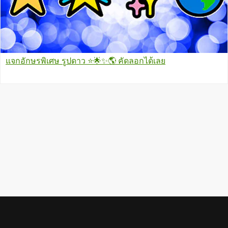
แจกอักษรพิเศษ รูปดาว ⭐🌟✨🌎 คัดลอกได้เลย