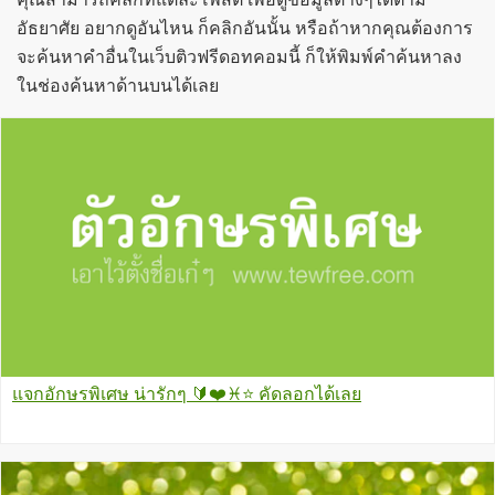
อัธยาศัย อยากดูอันไหน ก็คลิกอันนั้น หรือถ้าหากคุณต้องการ
จะค้นหาคำอื่นในเว็บติวฟรีดอทคอมนี้ ก็ให้พิมพ์คำค้นหาลง
ในช่องค้นหาด้านบนได้เลย
แจกอักษรพิเศษ น่ารักๆ 🔰❤️♓⭐ คัดลอกได้เลย