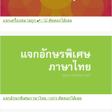
แจกเครื่องหมายถูก ✔️✅☑ คัดลอกได้เลย
แจกอักษรพิเศษภาษาไทย ∩νମງ คัดลอกได้เลย