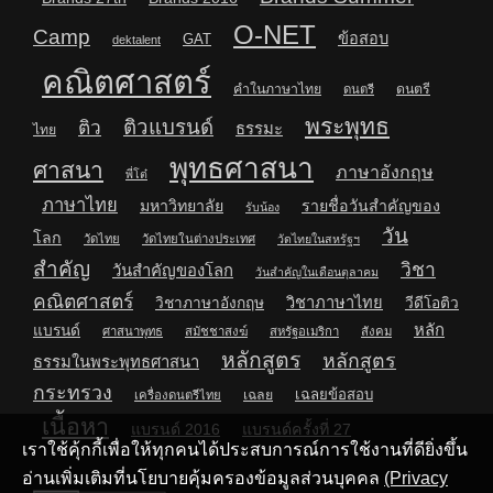
O-NET
Camp
ข้อสอบ
GAT
dektalent
คณิตศาสตร์
คำในภาษาไทย
ดนตรี
ดนตรี
พระพุทธ
ติวแบรนด์
ติว
ธรรมะ
ไทย
พุทธศาสนา
ศาสนา
ภาษาอังกฤษ
พี่โต๋
ภาษาไทย
มหาวิทยาลัย
รายชื่อวันสำคัญของ
รับน้อง
วัน
โลก
วัดไทย
วัดไทยในต่างประเทศ
วัดไทยในสหรัฐฯ
สำคัญ
วิชา
วันสำคัญของโลก
วันสำคัญในเดือนตุลาคม
คณิตศาสตร์
วิชาภาษาไทย
วิชาภาษาอังกฤษ
วีดีโอติว
หลัก
แบรนด์
ศาสนาพุทธ
สมัชชาสงฆ์
สหรัฐอเมริกา
สังคม
หลักสูตร
หลักสูตร
ธรรมในพระพุทธศาสนา
กระทรวง
เฉลยข้อสอบ
เฉลย
เครื่องดนตรีไทย
เนื้อหา
แบรนด์ 2016
แบรนด์ครั้งที่ 27
เราใช้คุ้กกี้เพื่อให้ทุกคนได้ประสบการณ์การใช้งานที่ดียิ่งขึ้น
อ่านเพิ่มเติมที่นโยบายคุ้มครองข้อมูลส่วนบุคคล
(Privacy