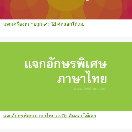
แจกเครื่องหมายถูก ✔️✅☑ คัดลอกได้เลย
แจกอักษรพิเศษภาษาไทย ∩νମງ คัดลอกได้เลย