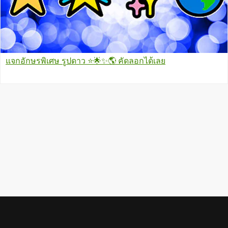
แจกอักษรพิเศษ รูปดาว ⭐🌟✨🌎 คัดลอกได้เลย