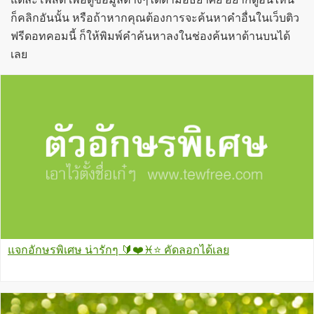
ก็คลิกอันนั้น หรือถ้าหากคุณต้องการจะค้นหาคำอื่นในเว็บติว
ฟรีดอทคอมนี้ ก็ให้พิมพ์คำค้นหาลงในช่องค้นหาด้านบนได้
เลย
แจกอักษรพิเศษ น่ารักๆ 🔰❤️♓⭐ คัดลอกได้เลย