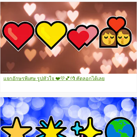
แจกอักษรพิเศษ รูปหัวใจ ❤️️💛💕💏 คัดลอกได้เลย