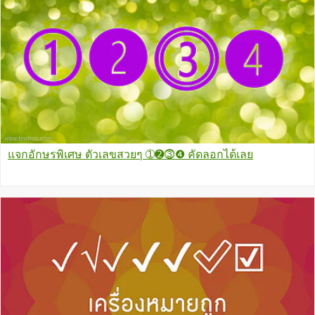
แจกอักษรพิเศษ ตัวเลขสวยๆ ➀➋⓷❹ คัดลอกได้เลย