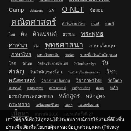
O-NET
Camp
ข้อสอบ
GAT
dektalent
คณิตศาสตร์
คำในภาษาไทย
ดนตรี
ดนตรี
พระพุทธ
ติวแบรนด์
ติว
ธรรมะ
ไทย
พุทธศาสนา
ศาสนา
ภาษาอังกฤษ
พี่โต๋
ภาษาไทย
มหาวิทยาลัย
รายชื่อวันสำคัญของ
รับน้อง
วัน
โลก
วัดไทย
วัดไทยในต่างประเทศ
วัดไทยในสหรัฐฯ
สำคัญ
วิชา
วันสำคัญของโลก
วันสำคัญในเดือนตุลาคม
คณิตศาสตร์
วิชาภาษาไทย
วิชาภาษาอังกฤษ
วีดีโอติว
หลัก
แบรนด์
ศาสนาพุทธ
สมัชชาสงฆ์
สหรัฐอเมริกา
สังคม
หลักสูตร
หลักสูตร
ธรรมในพระพุทธศาสนา
กระทรวง
เฉลยข้อสอบ
เฉลย
เครื่องดนตรีไทย
เนื้อหา
แบรนด์ 2016
แบรนด์ครั้งที่ 27
เราใช้คุ้กกี้เพื่อให้ทุกคนได้ประสบการณ์การใช้งานที่ดียิ่งขึ้น
อ่านเพิ่มเติมที่นโยบายคุ้มครองข้อมูลส่วนบุคคล
(Privacy