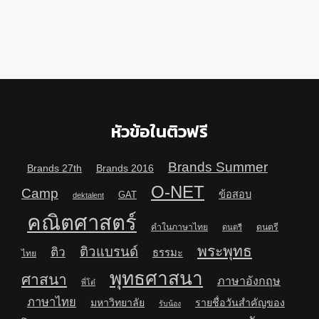
หัวข้อในติวฟรี
Brands Summer
Brands 27th
Brands 2016
O-NET
Camp
ข้อสอบ
GAT
dektalent
คณิตศาสตร์
คำในภาษาไทย
ดนตรี
ดนตรี
พระพุทธ
ติวแบรนด์
ติว
ธรรมะ
ไทย
พุทธศาสนา
ศาสนา
ภาษาอังกฤษ
พี่โต๋
ภาษาไทย
มหาวิทยาลัย
รายชื่อวันสำคัญของ
รับน้อง