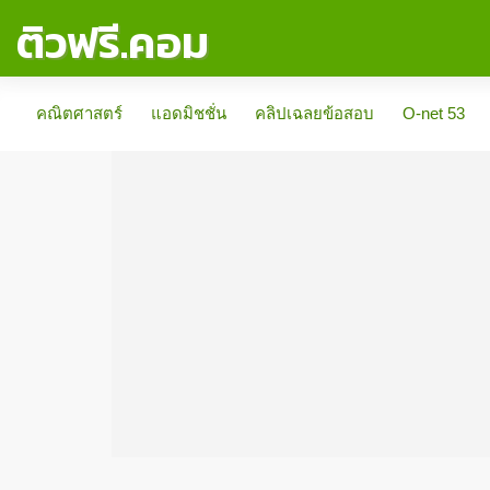
ติวฟรี.คอม
คณิตศาสตร์
แอดมิชชั่น
คลิปเฉลยข้อสอบ
O-net 53