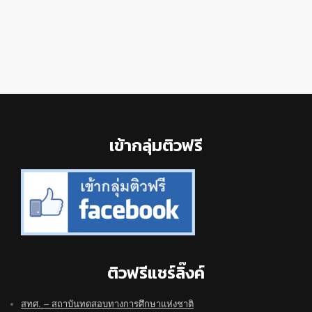
Footer
เข้ากลุ่มติวฟรี
ติวฟรีแชร์ลิ๊งค์
สทศ. – สถาบันทดสอบทางการศึกษาแห่งชาติ