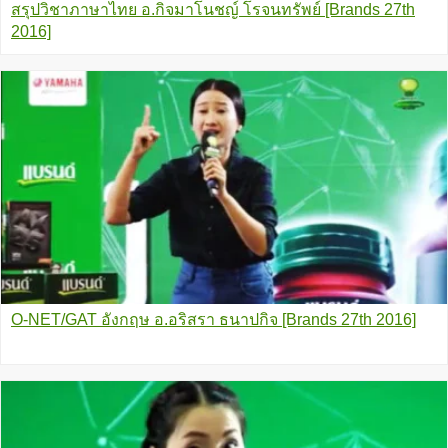
สรุปวิชาภาษาไทย อ.กิจมาโนชญ์ โรจนทรัพย์ [Brands 27th
2016]
O-NET/GAT อังกฤษ อ.อริสรา ธนาปกิจ [Brands 27th 2016]