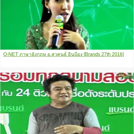
O-NET ภาษาอังกฤษ อ.สุวคนธ์ อินป้อง [Brands 27th 2016]