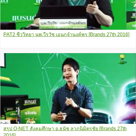
PAT2 ชีววิทยา นพ.วีรวัช เอนกจำนงค์พร [Brands 27th 2016]
สรุป O-NET สังคมศึกษา อ.ธนัช ลาภนิมิตรชัย [Brands 27th
2016]