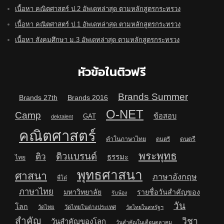
เนื้อหา คณิตศาสตร์ ป.2 อัพเดทล่าสุด ตามหลักสูตรกระทรวง
เนื้อหา คณิตศาสตร์ ป.1 อัพเดทล่าสุด ตามหลักสูตรกระทรวง
เนื้อหา สังคมศึกษา ม.3 อัพเดทล่าสุด ตามหลักสูตรกระทรวง
หัวข้อในติวฟรี
Brands Summer
Brands 27th
Brands 2016
O-NET
Camp
ข้อสอบ
GAT
dektalent
คณิตศาสตร์
คำในภาษาไทย
ดนตรี
ดนตรี
พระพุทธ
ติวแบรนด์
ติว
ธรรมะ
ไทย
พุทธศาสนา
ศาสนา
ภาษาอังกฤษ
พี่โต๋
ภาษาไทย
มหาวิทยาลัย
รายชื่อวันสำคัญของ
รับน้อง
วัน
โลก
วัดไทย
วัดไทยในต่างประเทศ
วัดไทยในสหรัฐฯ
สำคัญ
วิชา
วันสำคัญของโลก
วันสำคัญในเดือนตุลาคม