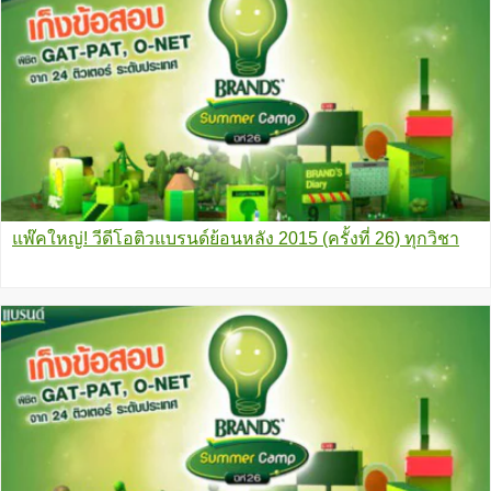
แพ๊คใหญ่! วีดีโอติวแบรนด์ย้อนหลัง 2015 (ครั้งที่ 26) ทุกวิชา