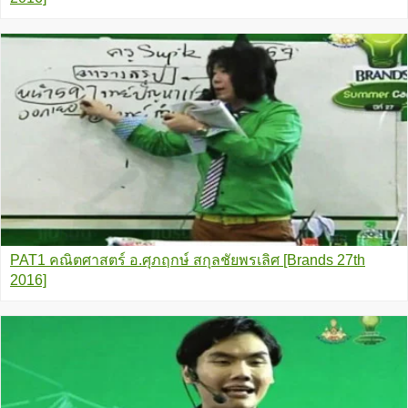
PAT1 คณิตศาสตร์ อ.ศุภฤกษ์ สกุลชัยพรเลิศ [Brands 27th
2016]