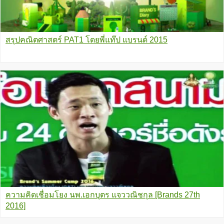
สรุปคณิตศาสตร์ PAT1 โดยพี่แท๊ป แบรนด์ 2015
ความคิดเชื่อมโยง นพ.เอกบุตร แจววณิชกุล [Brands 27th
2016]