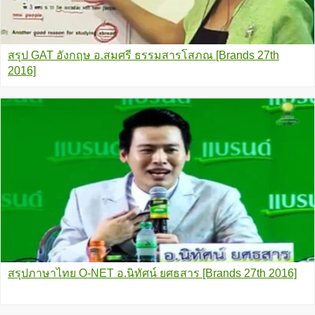
สรุป GAT อังกฤษ อ.สมศรี ธรรมสารโสภณ [Brands 27th
2016]
สรุปภาษาไทย O-NET อ.นิทัศน์ ยศธสาร [Brands 27th 2016]