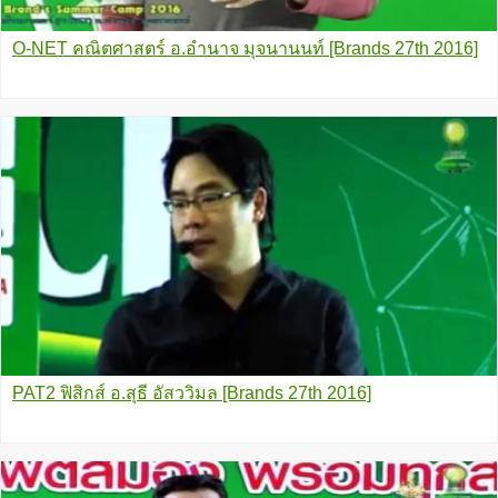
O-NET คณิตศาสตร์ อ.อำนาจ มุจนานนท์ [Brands 27th 2016]
PAT2 ฟิสิกส์ อ.สุธี อัสววิมล [Brands 27th 2016]