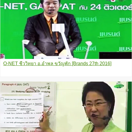
O-NET ชีววิทยา อ.อำพล ขวัญพัก [Brands 27th 2016]