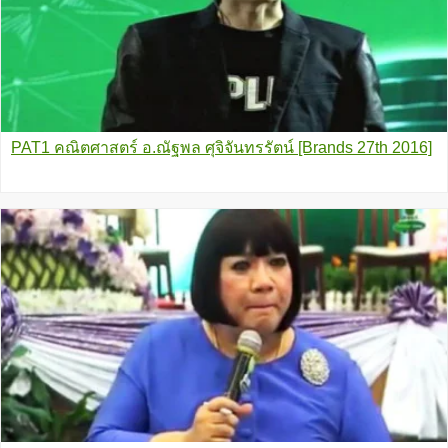
PAT1 คณิตศาสตร์ อ.ณัฐพล ศุจิจันทรรัตน์ [Brands 27th 2016]