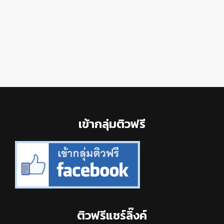
Footer
เข้ากลุ่มติวฟรี
ติวฟรีแชร์ลิ๊งค์