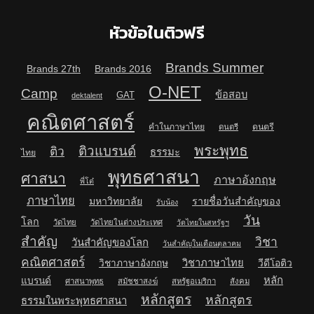
หัวข้อในติวฟรี
Brands Summer
Brands 27th
Brands 2016
O-NET
Camp
ข้อสอบ
GAT
dektalent
คณิตศาสตร์
คำในภาษาไทย
ดนตรี
ดนตรี
พระพุทธ
ติวแบรนด์
ติว
ธรรมะ
ไทย
พุทธศาสนา
ศาสนา
ภาษาอังกฤษ
พี่โต๋
ภาษาไทย
มหาวิทยาลัย
รายชื่อวันสำคัญของ
รับน้อง
วัน
โลก
วัดไทย
วัดไทยในต่างประเทศ
วัดไทยในสหรัฐฯ
สำคัญ
วิชา
วันสำคัญของโลก
วันสำคัญในเดือนตุลาคม
คณิตศาสตร์
วิชาภาษาไทย
วิชาภาษาอังกฤษ
วีดีโอติว
หลัก
แบรนด์
ศาสนาพุทธ
สมัชชาสงฆ์
สหรัฐอเมริกา
สังคม
หลักสูตร
หลักสูตร
ธรรมในพระพุทธศาสนา