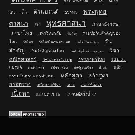
คำในภาษาไทย
ดนตรี
ดนตรี
พระพุทธ
ติวแบรนด์
ติว
ธรรมะ
ไทย
พุทธศาสนา
ศาสนา
ภาษาอังกฤษ
พี่โต๋
ภาษาไทย
มหาวิทยาลัย
รายชื่อวันสำคัญของ
รับน้อง
วัน
โลก
วัดไทย
วัดไทยในต่างประเทศ
วัดไทยในสหรัฐฯ
สำคัญ
วิชา
วันสำคัญของโลก
วันสำคัญในเดือนตุลาคม
คณิตศาสตร์
วิชาภาษาไทย
วิชาภาษาอังกฤษ
วีดีโอติว
หลัก
แบรนด์
ศาสนาพุทธ
สมัชชาสงฆ์
สหรัฐอเมริกา
สังคม
หลักสูตร
หลักสูตร
ธรรมในพระพุทธศาสนา
กระทรวง
เฉลยข้อสอบ
เฉลย
เครื่องดนตรีไทย
เนื้อหา
แบรนด์ 2016
แบรนด์ครั้งที่ 27