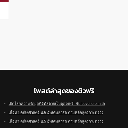
โพสต์ล่าสุดของติวฟรี
เปิดโลกความรักยุคดิจิทัลด้วยเว็บดูดวงฟรี! กับ Lovehoro.in.th
เนื้อหา คณิตศาสตร์ ป.6 อัพเดทล่าสุด ตามหลักสูตรกระทรวง
เนื้อหา คณิตศาสตร์ ป.5 อัพเดทล่าสุด ตามหลักสูตรกระทรวง