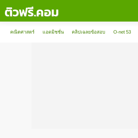
ติวฟรี.คอม
คณิตศาสตร์
แอดมิชชั่น
คลิปเฉลยข้อสอบ
O-net 53