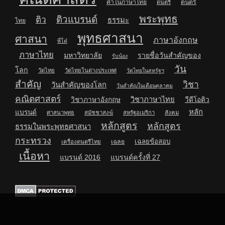
คำในภาษาไทย
ดนตรี
ดนตรี
พระพุทธ
ติวแบรนด์
ติว
ธรรมะ
ไทย
พุทธศาสนา
ศาสนา
ภาษาอังกฤษ
พี่โต๋
ภาษาไทย
มหาวิทยาลัย
รายชื่อวันสำคัญของ
รับน้อง
วัน
โลก
วัดไทย
วัดไทยในต่างประเทศ
วัดไทยในสหรัฐฯ
สำคัญ
วิชา
วันสำคัญของโลก
วันสำคัญในเดือนตุลาคม
คณิตศาสตร์
วิชาภาษาไทย
วิชาภาษาอังกฤษ
วีดีโอติว
หลัก
แบรนด์
ศาสนาพุทธ
สมัชชาสงฆ์
สหรัฐอเมริกา
สังคม
หลักสูตร
หลักสูตร
ธรรมในพระพุทธศาสนา
กระทรวง
เฉลยข้อสอบ
เฉลย
เครื่องดนตรีไทย
เนื้อหา
แบรนด์ 2016
แบรนด์ครั้งที่ 27