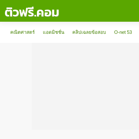
ติวฟรี.คอม
คณิตศาสตร์
แอดมิชชั่น
คลิปเฉลยข้อสอบ
O-net 53