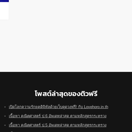
โพสต์ล่าสุดของติวฟรี
เปิดโลกความรักยุคดิจิทัลด้วยเว็บดูดวงฟรี! กับ Lovehoro.in.th
เนื้อหา คณิตศาสตร์ ป.6 อัพเดทล่าสุด ตามหลักสูตรกระทรวง
เนื้อหา คณิตศาสตร์ ป.5 อัพเดทล่าสุด ตามหลักสูตรกระทรวง