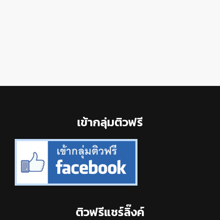
Footer
เข้ากลุ่มติวฟรี
ติวฟรีแชร์ลิ๊งค์